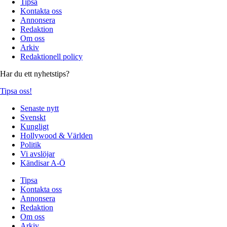
Tipsa
Kontakta oss
Annonsera
Redaktion
Om oss
Arkiv
Redaktionell policy
Har du ett nyhetstips?
Tipsa oss!
Senaste nytt
Svenskt
Kungligt
Hollywood & Världen
Politik
Vi avslöjar
Kändisar A-Ö
Tipsa
Kontakta oss
Annonsera
Redaktion
Om oss
Arkiv