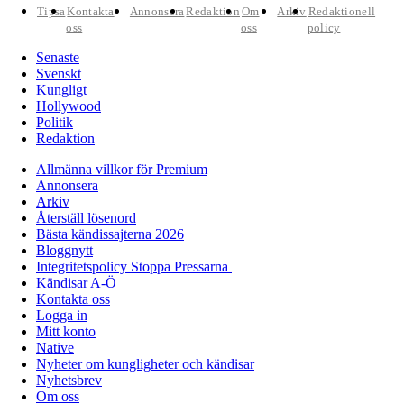
Tipsa
Kontakta
Annonsera
Redaktion
Om
Arkiv
Redaktionell
oss
oss
policy
Senaste
Svenskt
Kungligt
Hollywood
Politik
Redaktion
Allmänna villkor för Premium
Annonsera
Arkiv
Återställ lösenord
Bästa kändissajterna 2026
Bloggnytt
Integritetspolicy Stoppa Pressarna
Kändisar A-Ö
Kontakta oss
Logga in
Mitt konto
Native
Nyheter om kungligheter och kändisar
Nyhetsbrev
Om oss