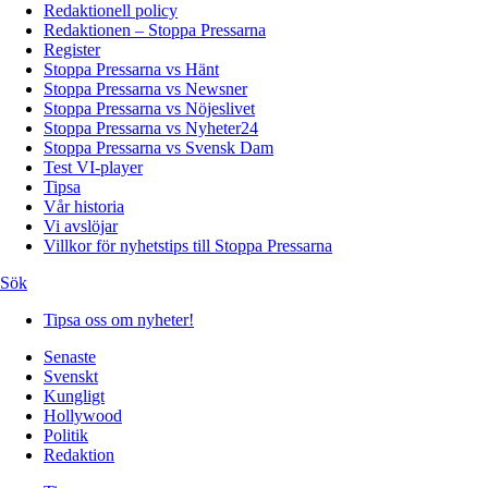
Redaktionell policy
Redaktionen – Stoppa Pressarna
Register
Stoppa Pressarna vs Hänt
Stoppa Pressarna vs Newsner
Stoppa Pressarna vs Nöjeslivet
Stoppa Pressarna vs Nyheter24
Stoppa Pressarna vs Svensk Dam
Test VI-player
Tipsa
Vår historia
Vi avslöjar
Villkor för nyhetstips till Stoppa Pressarna
Sök
Tipsa oss om nyheter!
Senaste
Svenskt
Kungligt
Hollywood
Politik
Redaktion