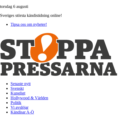
torsdag 6 augusti
Sveriges största kändistidning online!
Tipsa oss om nyheter!
Senaste nytt
Svenskt
Kungligt
Hollywood & Världen
Politik
Vi avslöjar
Kändisar A-Ö