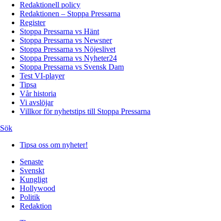
Redaktionell policy
Redaktionen – Stoppa Pressarna
Register
Stoppa Pressarna vs Hänt
Stoppa Pressarna vs Newsner
Stoppa Pressarna vs Nöjeslivet
Stoppa Pressarna vs Nyheter24
Stoppa Pressarna vs Svensk Dam
Test VI-player
Tipsa
Vår historia
Vi avslöjar
Villkor för nyhetstips till Stoppa Pressarna
Sök
Tipsa oss om nyheter!
Senaste
Svenskt
Kungligt
Hollywood
Politik
Redaktion