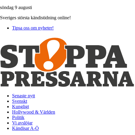
söndag 9 augusti
Sveriges största kändistidning online!
Tipsa oss om nyheter!
Senaste nytt
Svenskt
Kungligt
Hollywood & Världen
Politik
Vi avslöjar
Kändisar A-Ö