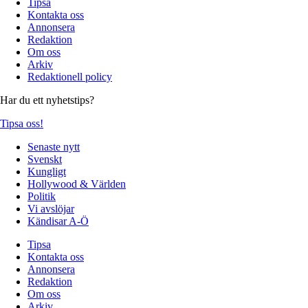
Tipsa
Kontakta oss
Annonsera
Redaktion
Om oss
Arkiv
Redaktionell policy
Har du ett nyhetstips?
Tipsa oss!
Senaste nytt
Svenskt
Kungligt
Hollywood & Världen
Politik
Vi avslöjar
Kändisar A-Ö
Tipsa
Kontakta oss
Annonsera
Redaktion
Om oss
Arkiv