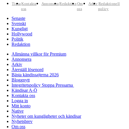
Tipsa
Kontakta
Annonsera
Redaktion
Om
Arkiv
Redaktionell
oss
oss
policy
Senaste
Svenskt
Kungligt
Hollywood
Politik
Redaktion
Allmänna villkor för Premium
Annonsera
Arkiv
Återställ lösenord
Bästa kändissajterna 2026
Bloggnytt
Integritetspolicy Stoppa Pressarna
Kändisar A-Ö
Kontakta oss
Logga in
Mitt konto
Native
Nyheter om kungligheter och kändisar
Nyhetsbrev
Om oss