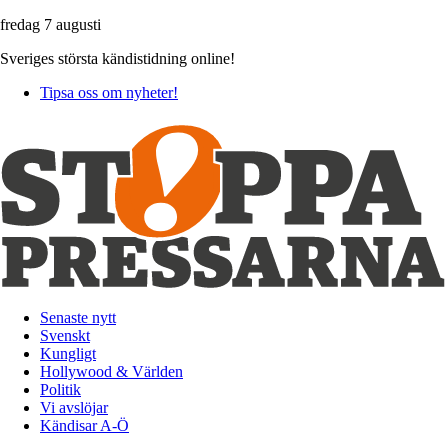
fredag 7 augusti
Sveriges största kändistidning online!
Tipsa oss om nyheter!
Senaste nytt
Svenskt
Kungligt
Hollywood & Världen
Politik
Vi avslöjar
Kändisar A-Ö