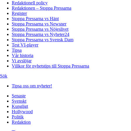
Redaktionell policy
Redaktionen – Stoppa Pressarna
Register
Stoppa Pressarna vs Hänt
Stoppa Pressarna vs Newsner
Stoppa Pressarna vs Nöjeslivet
Stoppa Pressarna vs Nyheter24
Stoppa Pressarna vs Svensk Dam
Test VI-player
Tipsa
Vår historia
Vi avslöjar
Villkor för nyhetstips till Stoppa Pressarna
Sök
Tipsa oss om nyheter!
Senaste
Svenskt
Kungligt
Hollywood
Politik
Redaktion