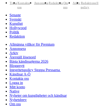
Tipsa
Kontakta
Annonsera
Redaktion
Om
Arkiv
Redaktionell
oss
oss
policy
Senaste
Svenskt
Kungligt
Hollywood
Politik
Redaktion
Allmänna villkor för Premium
Annonsera
Arkiv
Återställ lösenord
Bästa kändissajterna 2026
Bloggnytt
Integritetspolicy Stoppa Pressarna
Kändisar A-Ö
Kontakta oss
Logga in
Mitt konto
Native
Nyheter om kungligheter och kändisar
Nyhetsbrev
Om oss