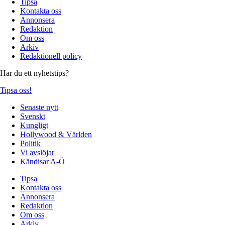
Tipsa
Kontakta oss
Annonsera
Redaktion
Om oss
Arkiv
Redaktionell policy
Har du ett nyhetstips?
Tipsa oss!
Senaste nytt
Svenskt
Kungligt
Hollywood & Världen
Politik
Vi avslöjar
Kändisar A-Ö
Tipsa
Kontakta oss
Annonsera
Redaktion
Om oss
Arkiv