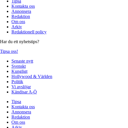
Tipsa
Kontakta oss
Annonsera
Redaktion
Om oss
Arkiv
Redaktionell policy
Har du ett nyhetstips?
Tipsa oss!
Senaste nytt
Svenskt
Kungligt
Hollywood & Världen
Politik
Vi avslöjar
Kändisar A-Ö
Tipsa
Kontakta oss
Annonsera
Redaktion
Om oss
Arkiv