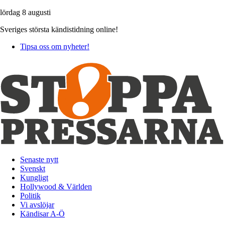
lördag 8 augusti
Sveriges största kändistidning online!
Tipsa oss om nyheter!
Senaste nytt
Svenskt
Kungligt
Hollywood & Världen
Politik
Vi avslöjar
Kändisar A-Ö