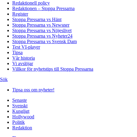
Redaktionell policy
Redaktionen – Stoppa Pressarna
Register
Stoppa Pressarna vs Hänt
Stoppa Pressarna vs Newsner
Stoppa Pressarna vs Nöjeslivet
Stoppa Pressarna vs Nyheter24
Stoppa Pressarna vs Svensk Dam
Test VI-player
Tipsa
Vår historia
Vi avslöjar
Villkor för nyhetstips till Stoppa Pressarna
Sök
Tipsa oss om nyheter!
Senaste
Svenskt
Kungligt
Hollywood
Politik
Redaktion