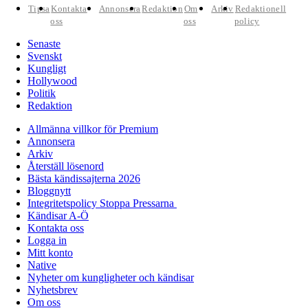
Tipsa
Kontakta
Annonsera
Redaktion
Om
Arkiv
Redaktionell
oss
oss
policy
Senaste
Svenskt
Kungligt
Hollywood
Politik
Redaktion
Allmänna villkor för Premium
Annonsera
Arkiv
Återställ lösenord
Bästa kändissajterna 2026
Bloggnytt
Integritetspolicy Stoppa Pressarna
Kändisar A-Ö
Kontakta oss
Logga in
Mitt konto
Native
Nyheter om kungligheter och kändisar
Nyhetsbrev
Om oss