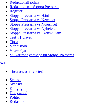
Redaktionell policy
Redaktionen – Stoppa Pressarna
Register
Stoppa Pressarna vs Hänt
Stoppa Pressarna vs Newsner
Stoppa Pressarna vs Nöjeslivet
Stoppa Pressarna vs Nyheter24
Stoppa Pressarna vs Svensk Dam
Test VI-player
Tipsa
Vår historia
Vi avslöjar
Villkor för nyhetstips till Stoppa Pressarna
Sök
Tipsa oss om nyheter!
Senaste
Svenskt
Kungligt
Hollywood
Politik
Redaktion