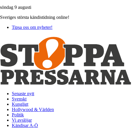
söndag 9 augusti
Sveriges största kändistidning online!
Tipsa oss om nyheter!
Senaste nytt
Svenskt
Kungligt
Hollywood & Världen
Politik
Vi avslöjar
Kändisar A-Ö