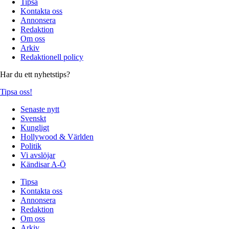
Tipsa
Kontakta oss
Annonsera
Redaktion
Om oss
Arkiv
Redaktionell policy
Har du ett nyhetstips?
Tipsa oss!
Senaste nytt
Svenskt
Kungligt
Hollywood & Världen
Politik
Vi avslöjar
Kändisar A-Ö
Tipsa
Kontakta oss
Annonsera
Redaktion
Om oss
Arkiv