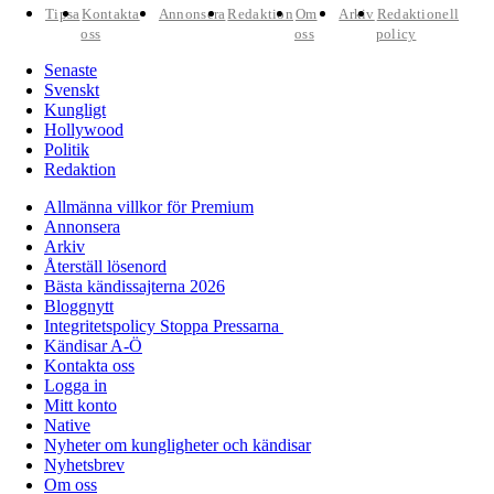
Tipsa
Kontakta
Annonsera
Redaktion
Om
Arkiv
Redaktionell
oss
oss
policy
Senaste
Svenskt
Kungligt
Hollywood
Politik
Redaktion
Allmänna villkor för Premium
Annonsera
Arkiv
Återställ lösenord
Bästa kändissajterna 2026
Bloggnytt
Integritetspolicy Stoppa Pressarna
Kändisar A-Ö
Kontakta oss
Logga in
Mitt konto
Native
Nyheter om kungligheter och kändisar
Nyhetsbrev
Om oss