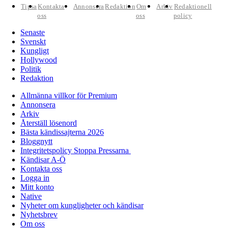
Tipsa
Kontakta
Annonsera
Redaktion
Om
Arkiv
Redaktionell
oss
oss
policy
Senaste
Svenskt
Kungligt
Hollywood
Politik
Redaktion
Allmänna villkor för Premium
Annonsera
Arkiv
Återställ lösenord
Bästa kändissajterna 2026
Bloggnytt
Integritetspolicy Stoppa Pressarna
Kändisar A-Ö
Kontakta oss
Logga in
Mitt konto
Native
Nyheter om kungligheter och kändisar
Nyhetsbrev
Om oss