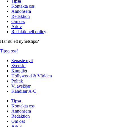
Tipsa
Kontakta oss
Annonsera
Redaktion
Om oss
Arkiv
Redaktionell policy
Har du ett nyhetstips?
Tipsa oss!
Senaste nytt
Svenskt
Kungligt
Hollywood & Världen
Politik
Vi avslöjar
Kändisar A-Ö
Tipsa
Kontakta oss
Annonsera
Redaktion
Om oss
Arkiv