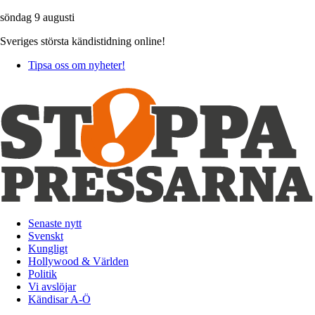
söndag 9 augusti
Sveriges största kändistidning online!
Tipsa oss om nyheter!
Senaste nytt
Svenskt
Kungligt
Hollywood & Världen
Politik
Vi avslöjar
Kändisar A-Ö