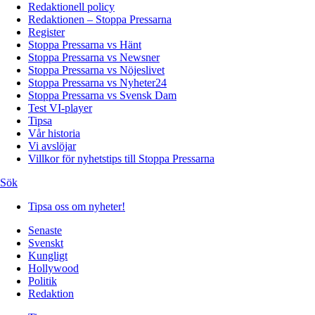
Redaktionell policy
Redaktionen – Stoppa Pressarna
Register
Stoppa Pressarna vs Hänt
Stoppa Pressarna vs Newsner
Stoppa Pressarna vs Nöjeslivet
Stoppa Pressarna vs Nyheter24
Stoppa Pressarna vs Svensk Dam
Test VI-player
Tipsa
Vår historia
Vi avslöjar
Villkor för nyhetstips till Stoppa Pressarna
Sök
Tipsa oss om nyheter!
Senaste
Svenskt
Kungligt
Hollywood
Politik
Redaktion