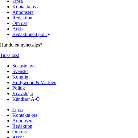
Tipsa
Kontakta oss
Annonsera
Redaktion
Om oss
Arkiv
Redaktionell policy
Har du ett nyhetstips?
Tipsa oss!
Senaste nytt
Svenskt
Kungligt
Hollywood & Världen
Politik
Vi avslöjar
Kändisar A-Ö
Tipsa
Kontakta oss
Annonsera
Redaktion
Om oss
Arkiv