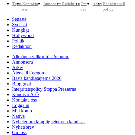
Tipsa
Kontakta
Annonsera
Redaktion
Om
Arkiv
Redaktionell
oss
oss
policy
Senaste
Svenskt
Kungligt
Hollywood
Politik
Redaktion
Allmänna villkor för Premium
Annonsera
Arkiv
Återställ lösenord
Bästa kändissajterna 2026
Bloggnytt
Integritetspolicy Stoppa Pressarna
Kändisar A-Ö
Kontakta oss
Logga in
Mitt konto
Native
Nyheter om kungligheter och kändisar
Nyhetsbrev
Om oss