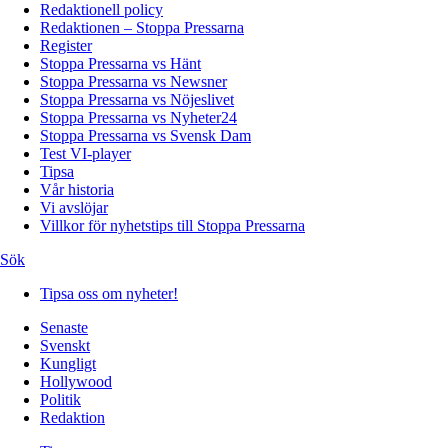
Redaktionell policy
Redaktionen – Stoppa Pressarna
Register
Stoppa Pressarna vs Hänt
Stoppa Pressarna vs Newsner
Stoppa Pressarna vs Nöjeslivet
Stoppa Pressarna vs Nyheter24
Stoppa Pressarna vs Svensk Dam
Test VI-player
Tipsa
Vår historia
Vi avslöjar
Villkor för nyhetstips till Stoppa Pressarna
Sök
Tipsa oss om nyheter!
Senaste
Svenskt
Kungligt
Hollywood
Politik
Redaktion