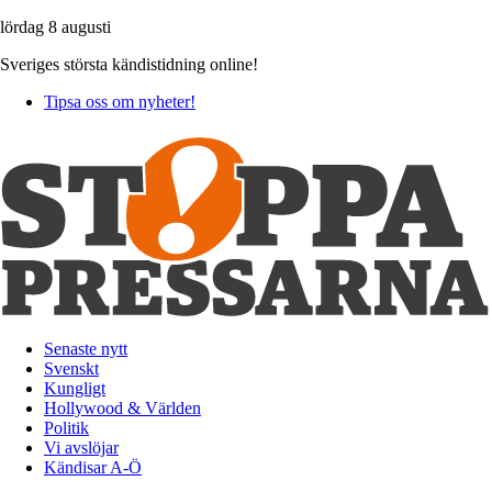
lördag 8 augusti
Sveriges största kändistidning online!
Tipsa oss om nyheter!
Senaste nytt
Svenskt
Kungligt
Hollywood & Världen
Politik
Vi avslöjar
Kändisar A-Ö