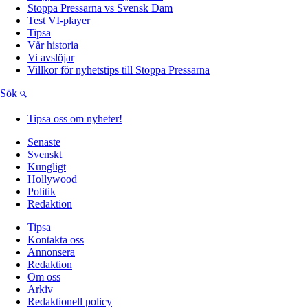
Stoppa Pressarna vs Svensk Dam
Test VI-player
Tipsa
Vår historia
Vi avslöjar
Villkor för nyhetstips till Stoppa Pressarna
Sök
Tipsa oss om nyheter!
Senaste
Svenskt
Kungligt
Hollywood
Politik
Redaktion
Tipsa
Kontakta oss
Annonsera
Redaktion
Om oss
Arkiv
Redaktionell policy