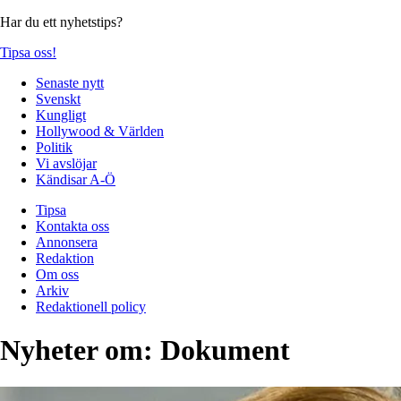
Har du ett nyhetstips?
Tipsa oss!
Senaste nytt
Svenskt
Kungligt
Hollywood & Världen
Politik
Vi avslöjar
Kändisar A-Ö
Tipsa
Kontakta oss
Annonsera
Redaktion
Om oss
Arkiv
Redaktionell policy
Nyheter om:
Dokument