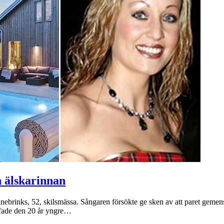
 älskarinnan
nebrinks, 52, skilsmässa. Sångaren försökte ge sken av att paret gemensam
äffade den 20 år yngre…