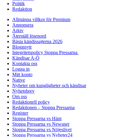
Politik
Redaktion
Allmänna villkor för Premium
Annonsera
Arkiv
Återställ lösenord
Bästa kändissajterna 2026
Bloggnytt
Integritetspolicy Stoppa Pressarna
Kändisar A-Ö
Kontakta oss
Logga in
Mitt konto
Native
Nyheter om kungligheter och kändisar
Nyhetsbrev
Om oss
Redaktionell policy
Redaktionen – Stoppa Pressarna
Register
Stoppa Pressarna vs Hänt
Stoppa Pressarna vs Newsner
Stoppa Pressarna vs Nöjeslivet
Stoppa Pressarna vs Nyheter24