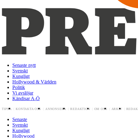
Senaste nytt
Svenskt
Kungligt
Hollywood & Världen
Politik
Vi avslöjar
Kändisar A-Ö
TIPSA
KONTAKTA OSS
ANNONSERA
REDAKTION
OM OSS
ARKIV
REDAK
Senaste
Svenskt
Kungligt
Hollywood