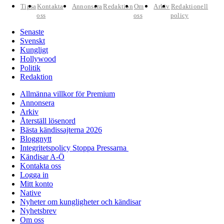
Tipsa
Kontakta
Annonsera
Redaktion
Om
Arkiv
Redaktionell
oss
oss
policy
Senaste
Svenskt
Kungligt
Hollywood
Politik
Redaktion
Allmänna villkor för Premium
Annonsera
Arkiv
Återställ lösenord
Bästa kändissajterna 2026
Bloggnytt
Integritetspolicy Stoppa Pressarna
Kändisar A-Ö
Kontakta oss
Logga in
Mitt konto
Native
Nyheter om kungligheter och kändisar
Nyhetsbrev
Om oss