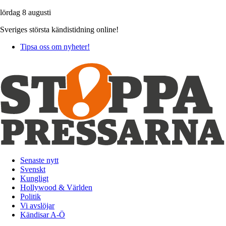
lördag 8 augusti
Sveriges största kändistidning online!
Tipsa oss om nyheter!
Senaste nytt
Svenskt
Kungligt
Hollywood & Världen
Politik
Vi avslöjar
Kändisar A-Ö