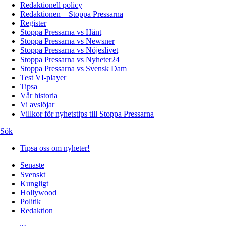
Redaktionell policy
Redaktionen – Stoppa Pressarna
Register
Stoppa Pressarna vs Hänt
Stoppa Pressarna vs Newsner
Stoppa Pressarna vs Nöjeslivet
Stoppa Pressarna vs Nyheter24
Stoppa Pressarna vs Svensk Dam
Test VI-player
Tipsa
Vår historia
Vi avslöjar
Villkor för nyhetstips till Stoppa Pressarna
Sök
Tipsa oss om nyheter!
Senaste
Svenskt
Kungligt
Hollywood
Politik
Redaktion