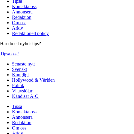
Tipsa
Kontakta oss
Annonsera
Redaktion
Om oss
Arkiv
Redaktionell policy
Har du ett nyhetstips?
Tipsa oss!
Senaste nytt
Svenskt
Kungligt
Hollywood & Världen
Politik
Vi avslöjar
Kändisar A-Ö
Tipsa
Kontakta oss
Annonsera
Redaktion
Om oss
Arkiv