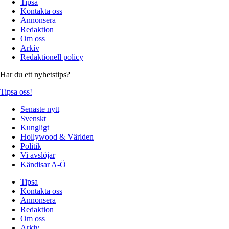
Tipsa
Kontakta oss
Annonsera
Redaktion
Om oss
Arkiv
Redaktionell policy
Har du ett nyhetstips?
Tipsa oss!
Senaste nytt
Svenskt
Kungligt
Hollywood & Världen
Politik
Vi avslöjar
Kändisar A-Ö
Tipsa
Kontakta oss
Annonsera
Redaktion
Om oss
Arkiv