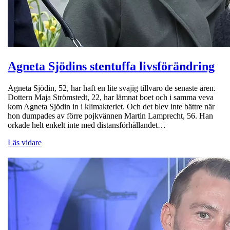
Agneta Sjödins stentuffa livsförändring
Agneta Sjödin, 52, har haft en lite svajig tillvaro de senaste åren.
Dottern Maja Strömstedt, 22, har lämnat boet och i samma veva
kom Agneta Sjödin in i klimakteriet. Och det blev inte bättre när
hon dumpades av förre pojkvännen Martin Lamprecht, 56. Han
orkade helt enkelt inte med distansförhållandet…
Läs vidare