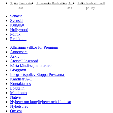
Tipsa
Kontakta
Annonsera
Redaktion
Om
Arkiv
Redaktionell
oss
oss
policy
Senaste
Svenskt
Kungligt
Hollywood
Politik
Redaktion
Allmänna villkor för Premium
Annonsera
Arkiv
Återställ lösenord
Bästa kändissajterna 2026
Bloggnytt
Integritetspolicy Stoppa Pressarna
Kändisar A-Ö
Kontakta oss
Logga in
Mitt konto
Native
Nyheter om kungligheter och kändisar
Nyhetsbrev
Om oss