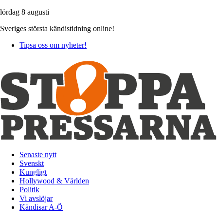
lördag 8 augusti
Sveriges största kändistidning online!
Tipsa oss om nyheter!
Senaste nytt
Svenskt
Kungligt
Hollywood & Världen
Politik
Vi avslöjar
Kändisar A-Ö