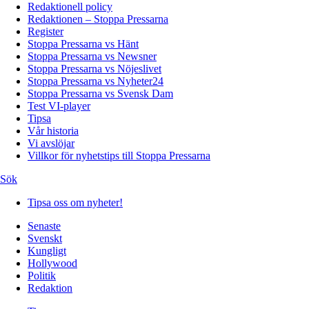
Redaktionell policy
Redaktionen – Stoppa Pressarna
Register
Stoppa Pressarna vs Hänt
Stoppa Pressarna vs Newsner
Stoppa Pressarna vs Nöjeslivet
Stoppa Pressarna vs Nyheter24
Stoppa Pressarna vs Svensk Dam
Test VI-player
Tipsa
Vår historia
Vi avslöjar
Villkor för nyhetstips till Stoppa Pressarna
Sök
Tipsa oss om nyheter!
Senaste
Svenskt
Kungligt
Hollywood
Politik
Redaktion