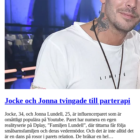
Jocke och Jonna tvingade till parterapi
Jocke, 34, och Jonna Lundell, 25, är influencerparet som är
omåttligt populära på Youtube. Paret har numera en egen
realityserie på Dplay, ”Familjen Lundell”, där tittarna får följa
småbarnsfamiljen och deras vedermödor. Och det är inte alltid det
är en dans på rosor i parets relation. De bråkar en hel…