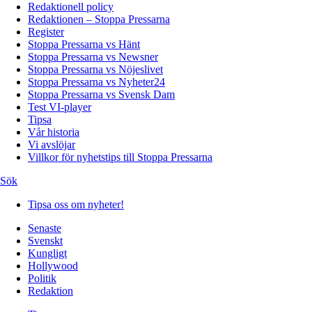
Redaktionell policy
Redaktionen – Stoppa Pressarna
Register
Stoppa Pressarna vs Hänt
Stoppa Pressarna vs Newsner
Stoppa Pressarna vs Nöjeslivet
Stoppa Pressarna vs Nyheter24
Stoppa Pressarna vs Svensk Dam
Test VI-player
Tipsa
Vår historia
Vi avslöjar
Villkor för nyhetstips till Stoppa Pressarna
Sök
Tipsa oss om nyheter!
Senaste
Svenskt
Kungligt
Hollywood
Politik
Redaktion