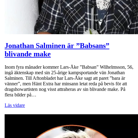
Jonathan Salminen är ”Babsans”
blivande make
Inom fyra månader kommer Lars-Åke ”Babsan” Wilhelmsson, 56,
ingå äktenskap med sin 25-årige kampsportande vän Jonathan
Salminen. Till Aftonbladet har Lars-Åke sagt att paret ”bara är
vänner”, men Hänt Extra har minsann letat reda på bevis för att
dragshowartisten nog visst attraheras av sin blivande make. På
flera bilder på…
Läs vidare