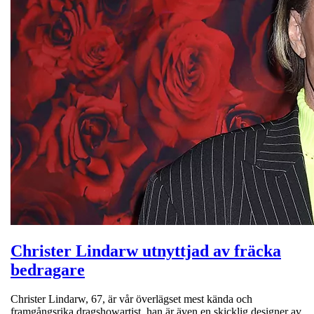
Christer Lindarw utnyttjad av fräcka
bedragare
Christer Lindarw, 67, är vår överlägset mest kända och
framgångsrika dragshowartist, han är även en skicklig designer av