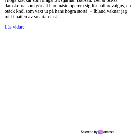
i höga klackar som dragshowstjärnan Babsan. Det är också
damskorna som gör att han måste operera sig för hallux valgus, en
otäck knöl som växt ut på hans högra stortå. – Ibland vaknar jag
mitt i natten av smärtan fast…
Läs vidare