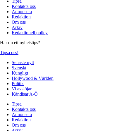
Tipsa
Kontakta oss
Annonsera
Redaktion
Om oss
Arkiv
Redaktionell policy
Har du ett nyhetstips?
Tipsa oss!
Senaste nytt
Svenskt
Kungligt
Hollywood & Världen
Politik
Vi avslöjar
Kändisar A-Ö
Tipsa
Kontakta oss
Annonsera
Redaktion
Om oss
Arkiv