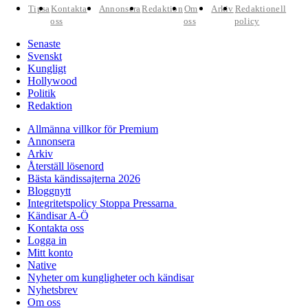
Tipsa
Kontakta
Annonsera
Redaktion
Om
Arkiv
Redaktionell
oss
oss
policy
Senaste
Svenskt
Kungligt
Hollywood
Politik
Redaktion
Allmänna villkor för Premium
Annonsera
Arkiv
Återställ lösenord
Bästa kändissajterna 2026
Bloggnytt
Integritetspolicy Stoppa Pressarna
Kändisar A-Ö
Kontakta oss
Logga in
Mitt konto
Native
Nyheter om kungligheter och kändisar
Nyhetsbrev
Om oss