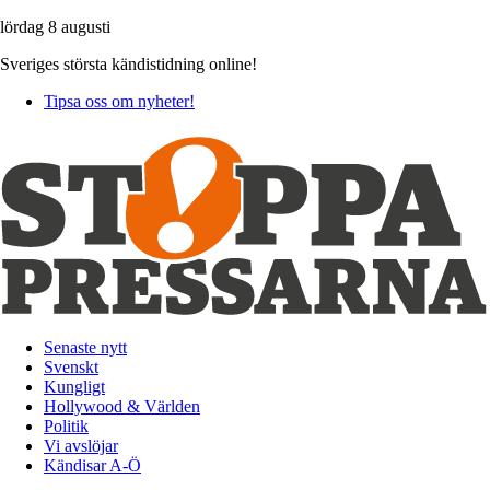
lördag 8 augusti
Sveriges största kändistidning online!
Tipsa oss om nyheter!
Senaste nytt
Svenskt
Kungligt
Hollywood & Världen
Politik
Vi avslöjar
Kändisar A-Ö