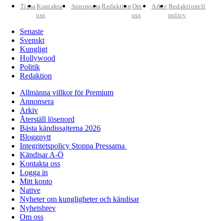
Tipsa
Kontakta
Annonsera
Redaktion
Om
Arkiv
Redaktionell
oss
oss
policy
Senaste
Svenskt
Kungligt
Hollywood
Politik
Redaktion
Allmänna villkor för Premium
Annonsera
Arkiv
Återställ lösenord
Bästa kändissajterna 2026
Bloggnytt
Integritetspolicy Stoppa Pressarna
Kändisar A-Ö
Kontakta oss
Logga in
Mitt konto
Native
Nyheter om kungligheter och kändisar
Nyhetsbrev
Om oss