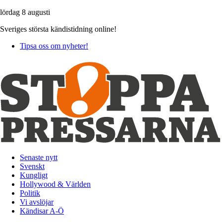
lördag 8 augusti
Sveriges största kändistidning online!
Tipsa oss om nyheter!
Senaste nytt
Svenskt
Kungligt
Hollywood & Världen
Politik
Vi avslöjar
Kändisar A-Ö