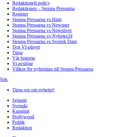
Redaktionell policy
Redaktionen – Stoppa Pressarna
Register
Stoppa Pressarna vs Hänt
Stoppa Pressarna vs Newsner
Stoppa Pressarna vs Nöjeslivet
Stoppa Pressarna vs Nyheter24
Stoppa Pressarna vs Svensk Dam
Test VI-player
Tipsa
Vår historia
Vi avslöjar
Villkor för nyhetstips till Stoppa Pressarna
Sök
Tipsa oss om nyheter!
Senaste
Svenskt
Kungligt
Hollywood
Politik
Redaktion