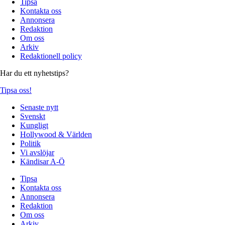
Tipsa
Kontakta oss
Annonsera
Redaktion
Om oss
Arkiv
Redaktionell policy
Har du ett nyhetstips?
Tipsa oss!
Senaste nytt
Svenskt
Kungligt
Hollywood & Världen
Politik
Vi avslöjar
Kändisar A-Ö
Tipsa
Kontakta oss
Annonsera
Redaktion
Om oss
Arkiv