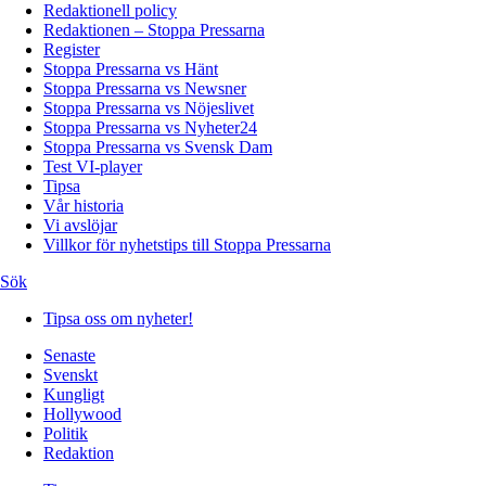
Redaktionell policy
Redaktionen – Stoppa Pressarna
Register
Stoppa Pressarna vs Hänt
Stoppa Pressarna vs Newsner
Stoppa Pressarna vs Nöjeslivet
Stoppa Pressarna vs Nyheter24
Stoppa Pressarna vs Svensk Dam
Test VI-player
Tipsa
Vår historia
Vi avslöjar
Villkor för nyhetstips till Stoppa Pressarna
Sök
Tipsa oss om nyheter!
Senaste
Svenskt
Kungligt
Hollywood
Politik
Redaktion