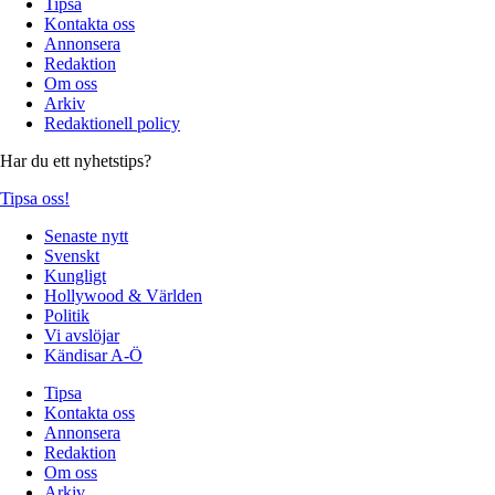
Tipsa
Kontakta oss
Annonsera
Redaktion
Om oss
Arkiv
Redaktionell policy
Har du ett nyhetstips?
Tipsa oss!
Senaste nytt
Svenskt
Kungligt
Hollywood & Världen
Politik
Vi avslöjar
Kändisar A-Ö
Tipsa
Kontakta oss
Annonsera
Redaktion
Om oss
Arkiv