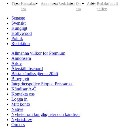
Tipsa
Kontakta
Annonsera
Redaktion
Om
Arkiv
Redaktionell
oss
oss
policy
Senaste
Svenskt
Kungligt
Hollywood
Politik
Redaktion
Allmänna villkor för Premium
Annonsera
Arkiv
Återställ lösenord
Bästa kändissajterna 2026
Bloggnytt
Integritetspolicy Stoppa Pressarna
Kändisar A-Ö
Kontakta oss
Logga in
Mitt konto
Native
Nyheter om kungligheter och kändisar
Nyhetsbrev
Om oss