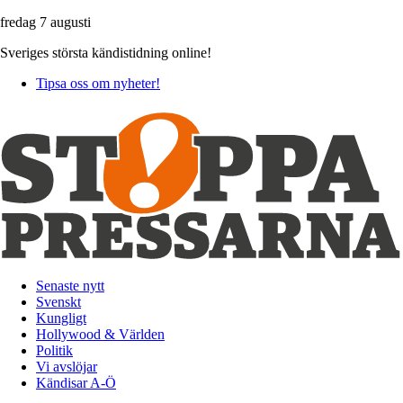
fredag 7 augusti
Sveriges största kändistidning online!
Tipsa oss om nyheter!
Senaste nytt
Svenskt
Kungligt
Hollywood & Världen
Politik
Vi avslöjar
Kändisar A-Ö