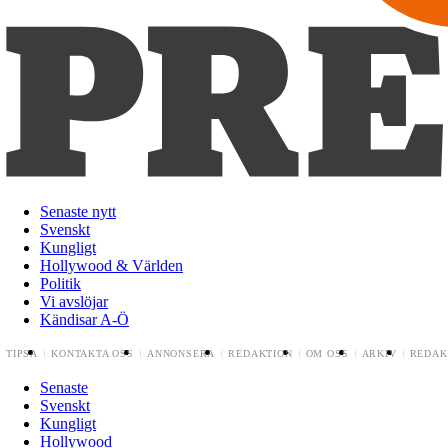
Senaste nytt
Svenskt
Kungligt
Hollywood & Världen
Politik
Vi avslöjar
Kändisar A-Ö
TIPSA
KONTAKTA OSS
ANNONSERA
REDAKTION
OM OSS
ARKIV
REDAK
Senaste
Svenskt
Kungligt
Hollywood