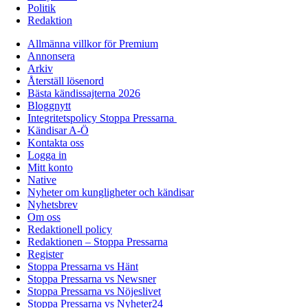
Politik
Redaktion
Allmänna villkor för Premium
Annonsera
Arkiv
Återställ lösenord
Bästa kändissajterna 2026
Bloggnytt
Integritetspolicy Stoppa Pressarna
Kändisar A-Ö
Kontakta oss
Logga in
Mitt konto
Native
Nyheter om kungligheter och kändisar
Nyhetsbrev
Om oss
Redaktionell policy
Redaktionen – Stoppa Pressarna
Register
Stoppa Pressarna vs Hänt
Stoppa Pressarna vs Newsner
Stoppa Pressarna vs Nöjeslivet
Stoppa Pressarna vs Nyheter24