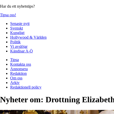
Har du ett nyhetstips?
Tipsa oss!
Senaste nytt
Svenskt
Kungligt
Hollywood & Världen
Politik
Vi avslöjar
Kändisar A-Ö
Tipsa
Kontakta oss
Annonsera
Redaktion
Om oss
Arkiv
Redaktionell policy
Nyheter om:
Drottning Elizabeth