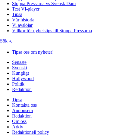
Stoppa Pressarna vs Svensk Dam
Test VI-player
Tipsa
Vår historia
Vi avslöjar
Villkor för nyhetstips till Stoppa Pressarna
Sök
Tipsa oss om nyheter!
Senaste
Svenskt
Kungligt
Hollywood
Politik
Redaktion
Tipsa
Kontakta oss
Annonsera
Redaktion
Om oss
Arkiv
Redaktionell policy