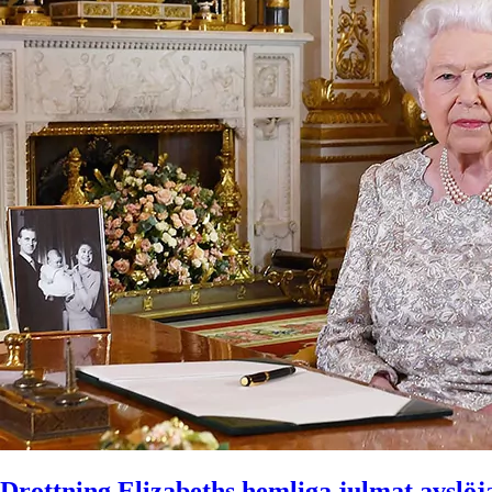
Drottning Elizabeths hemliga julmat avslöj