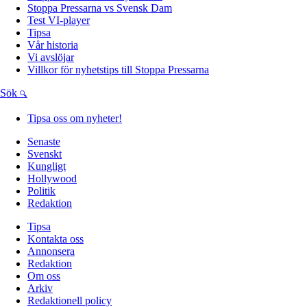
Stoppa Pressarna vs Svensk Dam
Test VI-player
Tipsa
Vår historia
Vi avslöjar
Villkor för nyhetstips till Stoppa Pressarna
Sök
Tipsa oss om nyheter!
Senaste
Svenskt
Kungligt
Hollywood
Politik
Redaktion
Tipsa
Kontakta oss
Annonsera
Redaktion
Om oss
Arkiv
Redaktionell policy