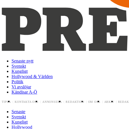
Senaste nytt
Svenskt
Kungligt
Hollywood & Världen
Politik
Vi avslöjar
Kändisar A-Ö
TIPSA
KONTAKTA OSS
ANNONSERA
REDAKTION
OM OSS
ARKIV
REDAK
Senaste
Svenskt
Kungligt
Hollywood