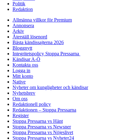
Politik
Redaktion
Allmänna villkor för Premium
Annonsera
Arkiv
Återställ lösenord
Bästa kändissajterna 2026
Bloggnytt
Integritetspolicy Stoppa Pressarna
Kändisar A-Ö
Kontakta oss
Logga in
Mitt konto
Native
Nyheter om kungligheter och kändisar
Nyhetsbrev
Om oss
Redaktionell policy
Redaktionen – Stoppa Pressarna
Register
Stoppa Pressarna vs Hänt
Stoppa Pressarna vs Newsner
Stoppa Pressarna vs Nöjeslivet
Stoppa Pressarna vs Nyheter24