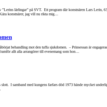
 av ”Lerins lärlingar” på SVT. Ett program där konstnären Lars Lerin, 6
Kära konstnärer, jag vill nu rikta mig…
domen
 påbörjat behandling mot den tuffa sjukdomen. – Prinsessan är engagera
framför allt alla arrangörer till evenemang som hon…
ms slott. I samband med kungens farfars död 1973 hände mycket underlig
…