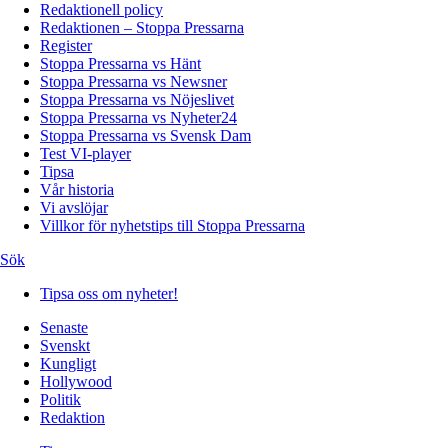
Redaktionell policy
Redaktionen – Stoppa Pressarna
Register
Stoppa Pressarna vs Hänt
Stoppa Pressarna vs Newsner
Stoppa Pressarna vs Nöjeslivet
Stoppa Pressarna vs Nyheter24
Stoppa Pressarna vs Svensk Dam
Test VI-player
Tipsa
Vår historia
Vi avslöjar
Villkor för nyhetstips till Stoppa Pressarna
Sök
Tipsa oss om nyheter!
Senaste
Svenskt
Kungligt
Hollywood
Politik
Redaktion