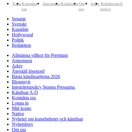
Tipsa
Kontakta
Annonsera
Redaktion
Om
Arkiv
Redaktionell
oss
oss
policy
Senaste
Svenskt
Kungligt
Hollywood
Politik
Redaktion
Allmänna villkor för Premium
Annonsera
Arkiv
Återställ lösenord
Bästa kändissajterna 2026
Bloggnytt
Integritetspolicy Stoppa Pressarna
Kändisar A-Ö
Kontakta oss
Logga in
Mitt konto
Native
Nyheter om kungligheter och kändisar
Nyhetsbrev
Om oss