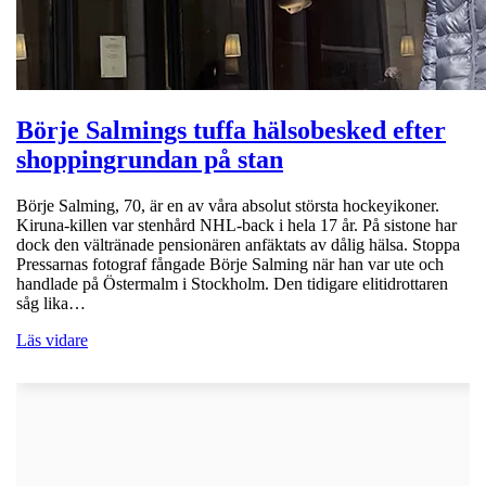
Börje Salmings tuffa hälsobesked efter
shoppingrundan på stan
Börje Salming, 70, är en av våra absolut största hockeyikoner.
Kiruna-killen var stenhård NHL-back i hela 17 år. På sistone har
dock den vältränade pensionären anfäktats av dålig hälsa. Stoppa
Pressarnas fotograf fångade Börje Salming när han var ute och
handlade på Östermalm i Stockholm. Den tidigare elitidrottaren
såg lika…
Läs vidare