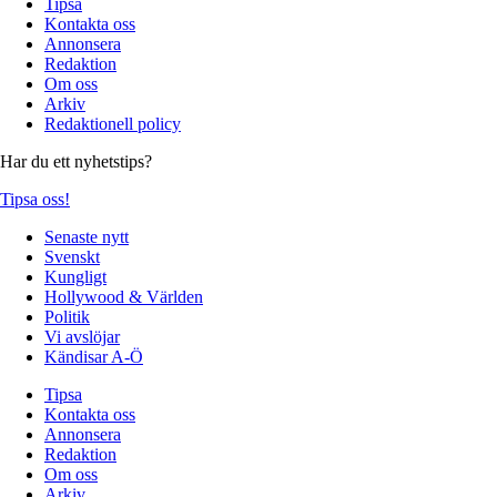
Tipsa
Kontakta oss
Annonsera
Redaktion
Om oss
Arkiv
Redaktionell policy
Har du ett nyhetstips?
Tipsa oss!
Senaste nytt
Svenskt
Kungligt
Hollywood & Världen
Politik
Vi avslöjar
Kändisar A-Ö
Tipsa
Kontakta oss
Annonsera
Redaktion
Om oss
Arkiv