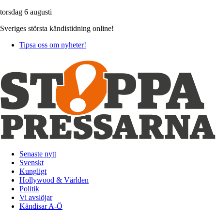
torsdag 6 augusti
Sveriges största kändistidning online!
Tipsa oss om nyheter!
Senaste nytt
Svenskt
Kungligt
Hollywood & Världen
Politik
Vi avslöjar
Kändisar A-Ö