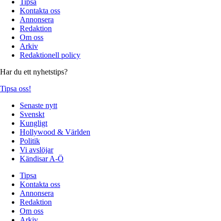
Tipsa
Kontakta oss
Annonsera
Redaktion
Om oss
Arkiv
Redaktionell policy
Har du ett nyhetstips?
Tipsa oss!
Senaste nytt
Svenskt
Kungligt
Hollywood & Världen
Politik
Vi avslöjar
Kändisar A-Ö
Tipsa
Kontakta oss
Annonsera
Redaktion
Om oss
Arkiv