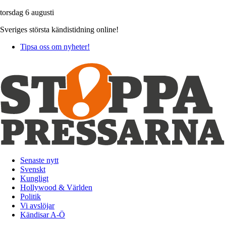
torsdag 6 augusti
Sveriges största kändistidning online!
Tipsa oss om nyheter!
Senaste nytt
Svenskt
Kungligt
Hollywood & Världen
Politik
Vi avslöjar
Kändisar A-Ö