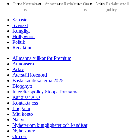
Tipsa
Kontakta
Annonsera
Redaktion
Om
Arkiv
Redaktionell
oss
oss
policy
Senaste
Svenskt
Kungligt
Hollywood
Politik
Redaktion
Allmänna villkor för Premium
Annonsera
Arkiv
Återställ lösenord
Bästa kändissajterna 2026
Bloggnytt
Integritetspolicy Stoppa Pressarna
Kändisar A-Ö
Kontakta oss
Logga in
Mitt konto
Native
Nyheter om kungligheter och kändisar
Nyhetsbrev
Om oss