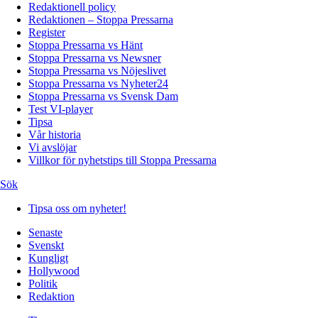
Redaktionell policy
Redaktionen – Stoppa Pressarna
Register
Stoppa Pressarna vs Hänt
Stoppa Pressarna vs Newsner
Stoppa Pressarna vs Nöjeslivet
Stoppa Pressarna vs Nyheter24
Stoppa Pressarna vs Svensk Dam
Test VI-player
Tipsa
Vår historia
Vi avslöjar
Villkor för nyhetstips till Stoppa Pressarna
Sök
Tipsa oss om nyheter!
Senaste
Svenskt
Kungligt
Hollywood
Politik
Redaktion