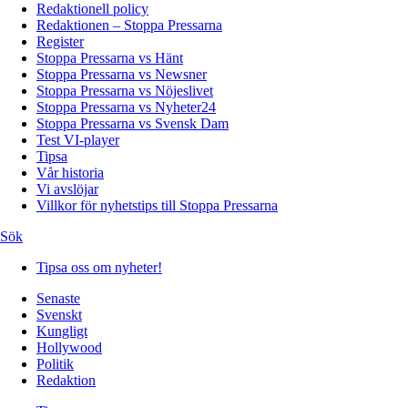
Redaktionell policy
Redaktionen – Stoppa Pressarna
Register
Stoppa Pressarna vs Hänt
Stoppa Pressarna vs Newsner
Stoppa Pressarna vs Nöjeslivet
Stoppa Pressarna vs Nyheter24
Stoppa Pressarna vs Svensk Dam
Test VI-player
Tipsa
Vår historia
Vi avslöjar
Villkor för nyhetstips till Stoppa Pressarna
Sök
Tipsa oss om nyheter!
Senaste
Svenskt
Kungligt
Hollywood
Politik
Redaktion