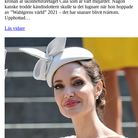
kronan är skönhetsföretaget Caia som är värt miljarder. Någon
kanske trodde kändisdottern skulle ta det lugnare när hon hoppade
av ”Wahlgrens värld” 2021 – det har snarare blivit tvärtom.
Upphottad…
Läs vidare