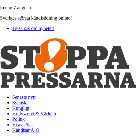
fredag 7 augusti
Sveriges största kändistidning online!
Tipsa oss om nyheter!
Senaste nytt
Svenskt
Kungligt
Hollywood & Världen
Politik
Vi avslöjar
Kändisar A-Ö