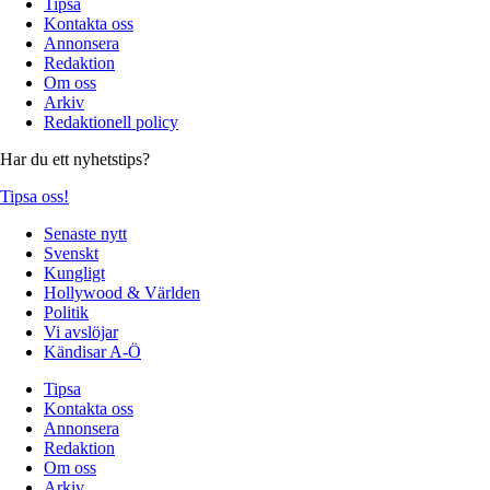
Tipsa
Kontakta oss
Annonsera
Redaktion
Om oss
Arkiv
Redaktionell policy
Har du ett nyhetstips?
Tipsa oss!
Senaste nytt
Svenskt
Kungligt
Hollywood & Världen
Politik
Vi avslöjar
Kändisar A-Ö
Tipsa
Kontakta oss
Annonsera
Redaktion
Om oss
Arkiv