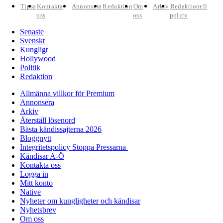
Tipsa
Kontakta
Annonsera
Redaktion
Om
Arkiv
Redaktionell
oss
oss
policy
Senaste
Svenskt
Kungligt
Hollywood
Politik
Redaktion
Allmänna villkor för Premium
Annonsera
Arkiv
Återställ lösenord
Bästa kändissajterna 2026
Bloggnytt
Integritetspolicy Stoppa Pressarna
Kändisar A-Ö
Kontakta oss
Logga in
Mitt konto
Native
Nyheter om kungligheter och kändisar
Nyhetsbrev
Om oss