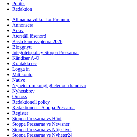
Politik
Redaktion
Allmänna villkor för Premium
Annonsera
Arkiv
Återställ lösenord
Bästa kändissajterna 2026
Bloggnytt
Integritetspolicy Stoppa Pressarna
Kändisar A-Ö
Kontakta oss
Logga in
Mitt konto
Native
Nyheter om kungligheter och kändisar
Nyhetsbrev
Om oss
Redaktionell policy
Redaktionen – Stoppa Pressarna
Register
Stoppa Pressarna vs Hänt
Stoppa Pressarna vs Newsner
Stoppa Pressarna vs Nöjeslivet
Stoppa Pressarna vs Nyheter24