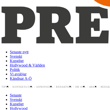
Senaste nytt
Svenskt
Kungligt
Hollywood & Världen
Politik
Vi avslöjar
Kändisar A-Ö
TIPSA
KONTAKTA OSS
ANNONSERA
REDAKTION
OM OSS
ARKIV
REDAK
Senaste
Svenskt
Kungligt
Hollywood