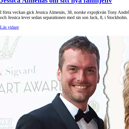
Jessica Almenäs om sitt nya familjeliv
I förra veckan gick Jessica Almenäs, 38, norske expojkvän Tony André
och Jessica lever sedan separationen med sin son Jack, 8, i Stockh
Läs vidare