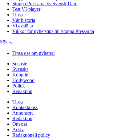
Stoppa Pressarna vs Svensk Dam
Test VI-player
Tipsa
Vår historia
Vi avslöjar
Villkor för nyhetstips till Stoppa Pressarna
Sök
Tipsa oss om nyheter!
Senaste
Svenskt
Kungligt
Hollywood
Politik
Redaktion
Tipsa
Kontakta oss
Annonsera
Redaktion
Om oss
Arkiv
Redaktionell policy