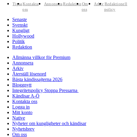
Tipsa
Kontakta
Annonsera
Redaktion
Om
Arkiv
Redaktionell
oss
oss
policy
Senaste
Svenskt
Kungligt
Hollywood
Politik
Redaktion
Allmänna villkor för Premium
Annonsera
Arkiv
Återställ lösenord
Bästa kändissajterna 2026
Bloggnytt
Integritetspolicy Stoppa Pressarna
Kändisar A-Ö
Kontakta oss
Logga in
Mitt konto
Native
Nyheter om kungligheter och kändisar
Nyhetsbrev
Om oss