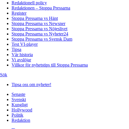
Redaktionell policy
Redaktionen – Stoppa Pressarna
Register
Stoppa Pressarna vs Hänt
Stoppa Pressarna vs Newsner
Stoppa Pressarna vs Nöjeslivet
Stoppa Pressarna vs Nyheter24
Stoppa Pressarna vs Svensk Dam
Test VI-player
Tipsa
Vår historia
Vi avslöjar
Villkor för nyhetstips till Stoppa Pressarna
Sök
Tipsa oss om nyheter!
Senaste
Svenskt
Kungligt
Hollywood
Politik
Redaktion