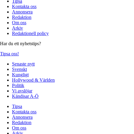
Tipsa
Kontakta oss
Annonsera
Redaktion
Om oss
Arkiv
Redaktionell policy
Har du ett nyhetstips?
Tipsa oss!
Senaste nytt
Svenskt
Kungligt
Hollywood & Världen
Politik
Vi avslöjar
Kändisar A-Ö
Tipsa
Kontakta oss
Annonsera
Redaktion
Om oss
Arkiv