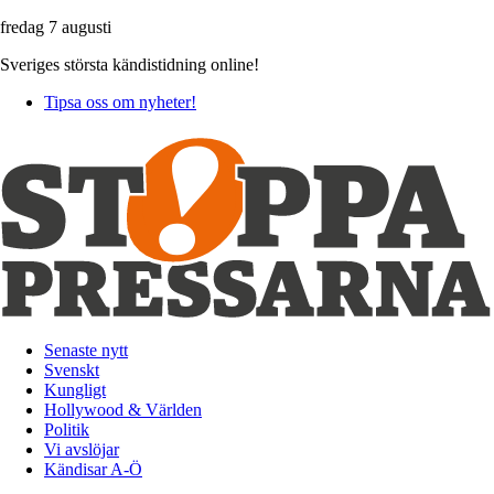
fredag 7 augusti
Sveriges största kändistidning online!
Tipsa oss om nyheter!
Senaste nytt
Svenskt
Kungligt
Hollywood & Världen
Politik
Vi avslöjar
Kändisar A-Ö