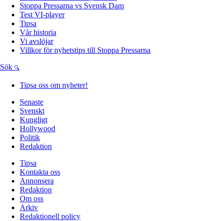
Stoppa Pressarna vs Svensk Dam
Test VI-player
Tipsa
Vår historia
Vi avslöjar
Villkor för nyhetstips till Stoppa Pressarna
Sök
Tipsa oss om nyheter!
Senaste
Svenskt
Kungligt
Hollywood
Politik
Redaktion
Tipsa
Kontakta oss
Annonsera
Redaktion
Om oss
Arkiv
Redaktionell policy