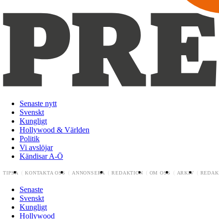
Senaste nytt
Svenskt
Kungligt
Hollywood & Världen
Politik
Vi avslöjar
Kändisar A-Ö
TIPSA
KONTAKTA OSS
ANNONSERA
REDAKTION
OM OSS
ARKIV
REDAK
Senaste
Svenskt
Kungligt
Hollywood