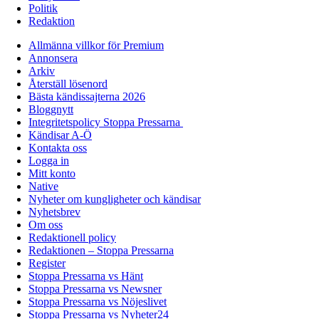
Politik
Redaktion
Allmänna villkor för Premium
Annonsera
Arkiv
Återställ lösenord
Bästa kändissajterna 2026
Bloggnytt
Integritetspolicy Stoppa Pressarna
Kändisar A-Ö
Kontakta oss
Logga in
Mitt konto
Native
Nyheter om kungligheter och kändisar
Nyhetsbrev
Om oss
Redaktionell policy
Redaktionen – Stoppa Pressarna
Register
Stoppa Pressarna vs Hänt
Stoppa Pressarna vs Newsner
Stoppa Pressarna vs Nöjeslivet
Stoppa Pressarna vs Nyheter24