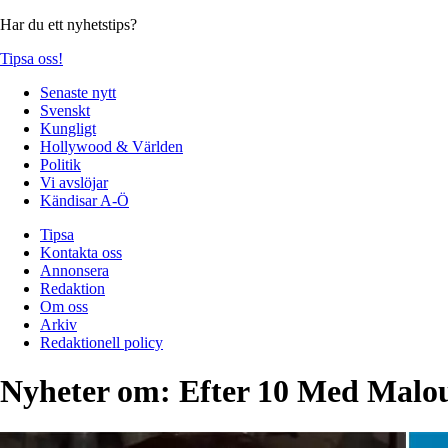
Har du ett nyhetstips?
Tipsa oss!
Senaste nytt
Svenskt
Kungligt
Hollywood & Världen
Politik
Vi avslöjar
Kändisar A-Ö
Tipsa
Kontakta oss
Annonsera
Redaktion
Om oss
Arkiv
Redaktionell policy
Nyheter om:
Efter 10 Med Malo