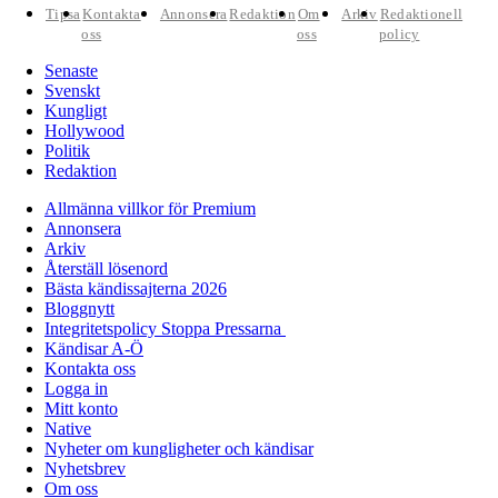
Tipsa
Kontakta
Annonsera
Redaktion
Om
Arkiv
Redaktionell
oss
oss
policy
Senaste
Svenskt
Kungligt
Hollywood
Politik
Redaktion
Allmänna villkor för Premium
Annonsera
Arkiv
Återställ lösenord
Bästa kändissajterna 2026
Bloggnytt
Integritetspolicy Stoppa Pressarna
Kändisar A-Ö
Kontakta oss
Logga in
Mitt konto
Native
Nyheter om kungligheter och kändisar
Nyhetsbrev
Om oss