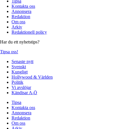
Tipsa
Kontakta oss
Annonsera
Redaktion
Om oss
Arkiv
Redaktionell policy
Har du ett nyhetstips?
Tipsa oss!
Senaste nytt
Svenskt
Kungligt
Hollywood & Världen
Politik
Vi avslöjar
Kändisar A-Ö
Tipsa
Kontakta oss
Annonsera
Redaktion
Om oss
Arkiv