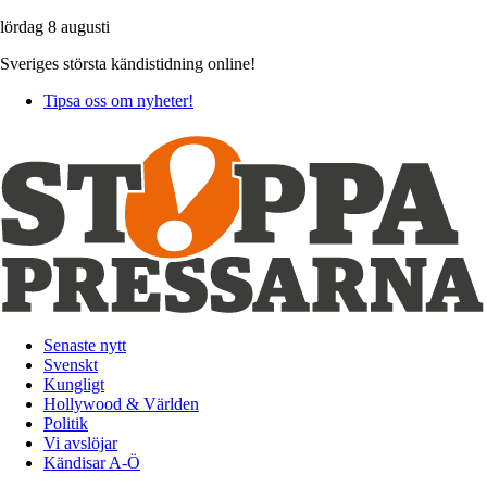
lördag 8 augusti
Sveriges största kändistidning online!
Tipsa oss om nyheter!
Senaste nytt
Svenskt
Kungligt
Hollywood & Världen
Politik
Vi avslöjar
Kändisar A-Ö