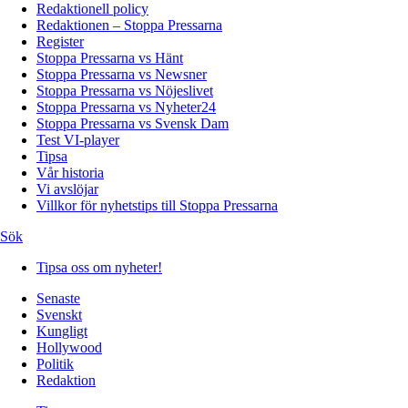
Redaktionell policy
Redaktionen – Stoppa Pressarna
Register
Stoppa Pressarna vs Hänt
Stoppa Pressarna vs Newsner
Stoppa Pressarna vs Nöjeslivet
Stoppa Pressarna vs Nyheter24
Stoppa Pressarna vs Svensk Dam
Test VI-player
Tipsa
Vår historia
Vi avslöjar
Villkor för nyhetstips till Stoppa Pressarna
Sök
Tipsa oss om nyheter!
Senaste
Svenskt
Kungligt
Hollywood
Politik
Redaktion