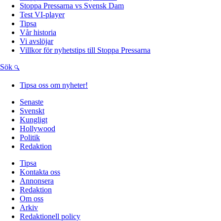
Stoppa Pressarna vs Svensk Dam
Test VI-player
Tipsa
Vår historia
Vi avslöjar
Villkor för nyhetstips till Stoppa Pressarna
Sök
Tipsa oss om nyheter!
Senaste
Svenskt
Kungligt
Hollywood
Politik
Redaktion
Tipsa
Kontakta oss
Annonsera
Redaktion
Om oss
Arkiv
Redaktionell policy