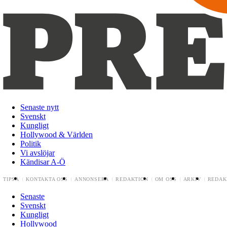
Senaste nytt
Svenskt
Kungligt
Hollywood & Världen
Politik
Vi avslöjar
Kändisar A-Ö
TIPSA
KONTAKTA OSS
ANNONSERA
REDAKTION
OM OSS
ARKIV
REDAK
Senaste
Svenskt
Kungligt
Hollywood