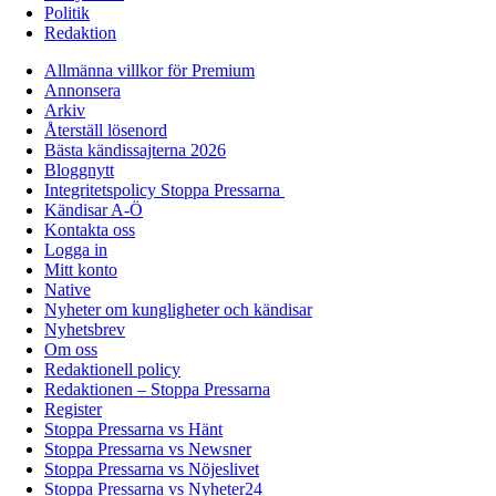
Politik
Redaktion
Allmänna villkor för Premium
Annonsera
Arkiv
Återställ lösenord
Bästa kändissajterna 2026
Bloggnytt
Integritetspolicy Stoppa Pressarna
Kändisar A-Ö
Kontakta oss
Logga in
Mitt konto
Native
Nyheter om kungligheter och kändisar
Nyhetsbrev
Om oss
Redaktionell policy
Redaktionen – Stoppa Pressarna
Register
Stoppa Pressarna vs Hänt
Stoppa Pressarna vs Newsner
Stoppa Pressarna vs Nöjeslivet
Stoppa Pressarna vs Nyheter24