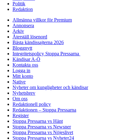
Politik
Redaktion
Allmänna villkor för Premium
Annonsera
Arkiv
Återställ lösenord
Bästa kändissajterna 2026
Bloggnytt
Integritetspolicy Stoppa Pressarna
Kändisar A-Ö
Kontakta oss
Logga in
Mitt konto
Native
Nyheter om kungligheter och kändisar
Nyhetsbrev
Om oss
Redaktionell policy
Redaktionen – Stoppa Pressarna
Register
Stoppa Pressarna vs Hänt
Stoppa Pressarna vs Newsner
Stoppa Pressarna vs Nöjeslivet
Stoppa Pressarna vs Nyheter24