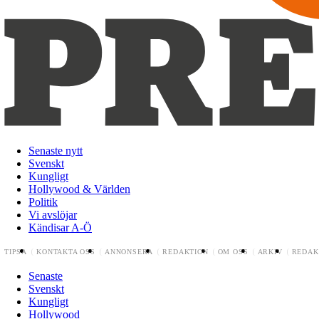
Senaste nytt
Svenskt
Kungligt
Hollywood & Världen
Politik
Vi avslöjar
Kändisar A-Ö
TIPSA
KONTAKTA OSS
ANNONSERA
REDAKTION
OM OSS
ARKIV
REDAK
Senaste
Svenskt
Kungligt
Hollywood