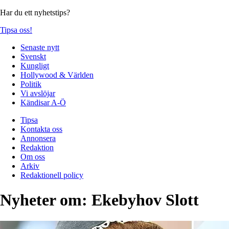
Har du ett nyhetstips?
Tipsa oss!
Senaste nytt
Svenskt
Kungligt
Hollywood & Världen
Politik
Vi avslöjar
Kändisar A-Ö
Tipsa
Kontakta oss
Annonsera
Redaktion
Om oss
Arkiv
Redaktionell policy
Nyheter om:
Ekebyhov Slott