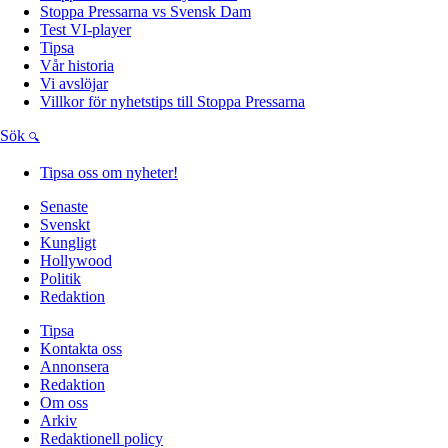
Stoppa Pressarna vs Svensk Dam
Test VI-player
Tipsa
Vår historia
Vi avslöjar
Villkor för nyhetstips till Stoppa Pressarna
Sök
Tipsa oss om nyheter!
Senaste
Svenskt
Kungligt
Hollywood
Politik
Redaktion
Tipsa
Kontakta oss
Annonsera
Redaktion
Om oss
Arkiv
Redaktionell policy