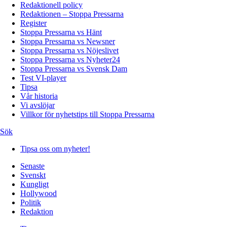
Redaktionell policy
Redaktionen – Stoppa Pressarna
Register
Stoppa Pressarna vs Hänt
Stoppa Pressarna vs Newsner
Stoppa Pressarna vs Nöjeslivet
Stoppa Pressarna vs Nyheter24
Stoppa Pressarna vs Svensk Dam
Test VI-player
Tipsa
Vår historia
Vi avslöjar
Villkor för nyhetstips till Stoppa Pressarna
Sök
Tipsa oss om nyheter!
Senaste
Svenskt
Kungligt
Hollywood
Politik
Redaktion