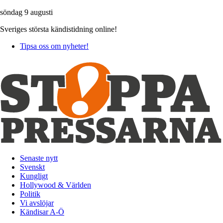
söndag 9 augusti
Sveriges största kändistidning online!
Tipsa oss om nyheter!
Senaste nytt
Svenskt
Kungligt
Hollywood & Världen
Politik
Vi avslöjar
Kändisar A-Ö