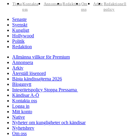
Tipsa
Kontakta
Annonsera
Redaktion
Om
Arkiv
Redaktionell
oss
oss
policy
Senaste
Svenskt
Kungligt
Hollywood
Politik
Redaktion
Allmänna villkor för Premium
Annonsera
Arkiv
Återställ lösenord
Bästa kändissajterna 2026
Bloggnytt
Integritetspolicy Stoppa Pressarna
Kändisar A-Ö
Kontakta oss
Logga in
Mitt konto
Native
Nyheter om kungligheter och kändisar
Nyhetsbrev
Om oss