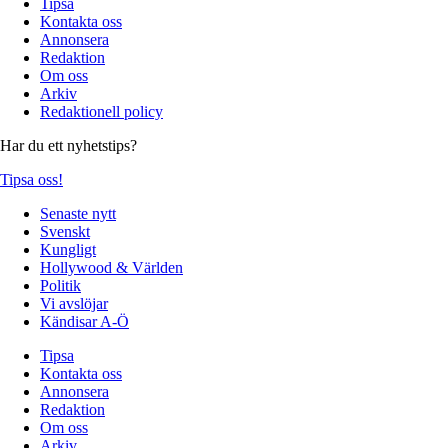
Tipsa
Kontakta oss
Annonsera
Redaktion
Om oss
Arkiv
Redaktionell policy
Har du ett nyhetstips?
Tipsa oss!
Senaste nytt
Svenskt
Kungligt
Hollywood & Världen
Politik
Vi avslöjar
Kändisar A-Ö
Tipsa
Kontakta oss
Annonsera
Redaktion
Om oss
Arkiv