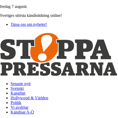
fredag 7 augusti
Sveriges största kändistidning online!
Tipsa oss om nyheter!
Senaste nytt
Svenskt
Kungligt
Hollywood & Världen
Politik
Vi avslöjar
Kändisar A-Ö