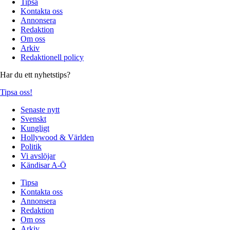
Tipsa
Kontakta oss
Annonsera
Redaktion
Om oss
Arkiv
Redaktionell policy
Har du ett nyhetstips?
Tipsa oss!
Senaste nytt
Svenskt
Kungligt
Hollywood & Världen
Politik
Vi avslöjar
Kändisar A-Ö
Tipsa
Kontakta oss
Annonsera
Redaktion
Om oss
Arkiv