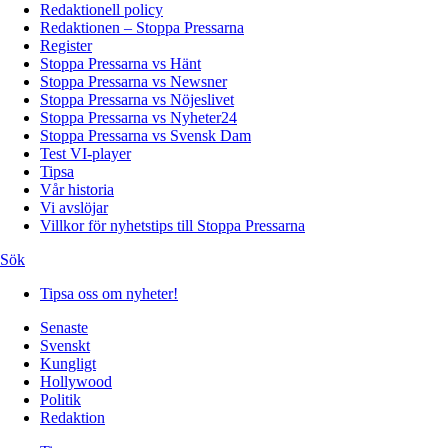
Redaktionell policy
Redaktionen – Stoppa Pressarna
Register
Stoppa Pressarna vs Hänt
Stoppa Pressarna vs Newsner
Stoppa Pressarna vs Nöjeslivet
Stoppa Pressarna vs Nyheter24
Stoppa Pressarna vs Svensk Dam
Test VI-player
Tipsa
Vår historia
Vi avslöjar
Villkor för nyhetstips till Stoppa Pressarna
Sök
Tipsa oss om nyheter!
Senaste
Svenskt
Kungligt
Hollywood
Politik
Redaktion