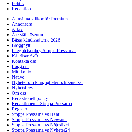
Politik
Redaktion
Allmänna villkor för Premium
Annonsera
Arkiv
Återställ lösenord
Bästa kändissajterna 2026
Bloggnytt
Integritetspolicy Stoppa Pressarna
Kändisar A-Ö
Kontakta oss
Logga in
Mitt konto
Native
Nyheter om kungligheter och kändisar
Nyhetsbrev
Om oss
Redaktionell policy
Redaktionen – Stoppa Pressarna
Register
Stoppa Pressarna vs Hänt
Stoppa Pressarna vs Newsner
Stoppa Pressarna vs Nöjeslivet
Stoppa Pressarna vs Nyheter24