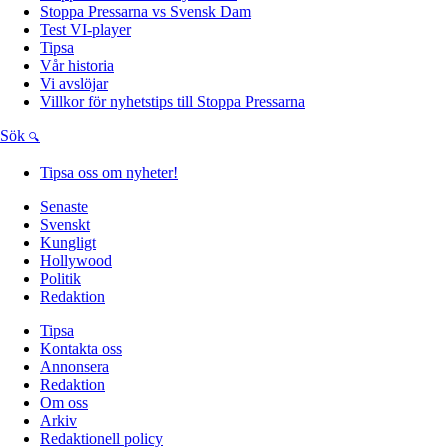
Stoppa Pressarna vs Svensk Dam
Test VI-player
Tipsa
Vår historia
Vi avslöjar
Villkor för nyhetstips till Stoppa Pressarna
Sök
Tipsa oss om nyheter!
Senaste
Svenskt
Kungligt
Hollywood
Politik
Redaktion
Tipsa
Kontakta oss
Annonsera
Redaktion
Om oss
Arkiv
Redaktionell policy