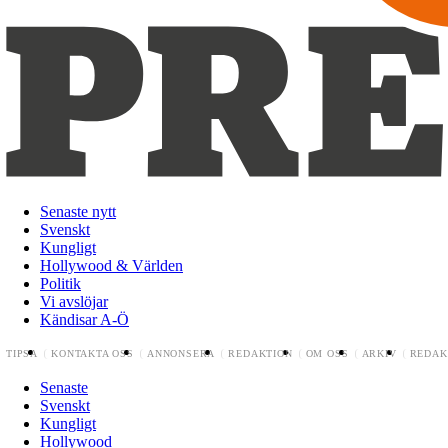
Senaste nytt
Svenskt
Kungligt
Hollywood & Världen
Politik
Vi avslöjar
Kändisar A-Ö
TIPSA
KONTAKTA OSS
ANNONSERA
REDAKTION
OM OSS
ARKIV
REDAK
Senaste
Svenskt
Kungligt
Hollywood