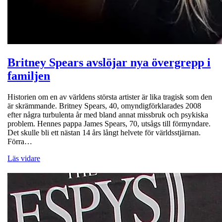
Britney Spears avslöjar nya övergrepp i
familjen
Historien om en av världens största artister är lika tragisk som den
är skrämmande. Britney Spears, 40, omyndigförklarades 2008
efter några turbulenta år med bland annat missbruk och psykiska
problem. Hennes pappa James Spears, 70, utsågs till förmyndare.
Det skulle bli ett nästan 14 års långt helvete för världsstjärnan.
Förra…
Läs vidare