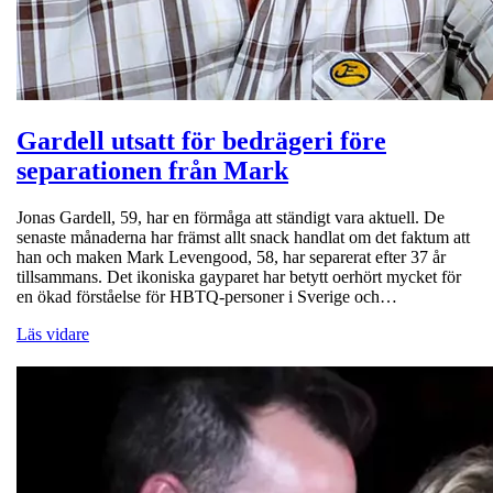
Gardell utsatt för bedrägeri före
separationen från Mark
Jonas Gardell, 59, har en förmåga att ständigt vara aktuell. De
senaste månaderna har främst allt snack handlat om det faktum att
han och maken Mark Levengood, 58, har separerat efter 37 år
tillsammans. Det ikoniska gayparet har betytt oerhört mycket för
en ökad förståelse för HBTQ-personer i Sverige och…
Läs vidare