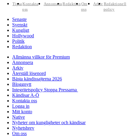
Tipsa
Kontakta
Annonsera
Redaktion
Om
Arkiv
Redaktionell
oss
oss
policy
Senaste
Svenskt
Kungligt
Hollywood
Politik
Redaktion
Allmänna villkor för Premium
Annonsera
Arkiv
Återställ lösenord
Bästa kändissajterna 2026
Bloggnytt
Integritetspolicy Stoppa Pressarna
Kändisar A-Ö
Kontakta oss
Logga in
Mitt konto
Native
Nyheter om kungligheter och kändisar
Nyhetsbrev
Om oss