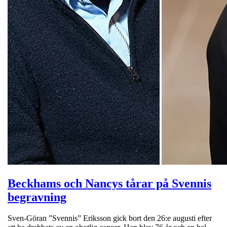
Beckhams och Nancys tårar på Svennis
begravning
Sven-Göran ”Svennis” Eriksson gick bort den 26:e augusti efter