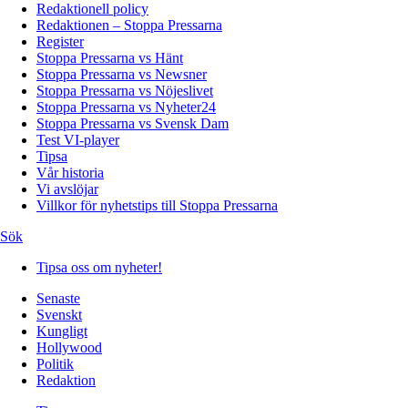
Redaktionell policy
Redaktionen – Stoppa Pressarna
Register
Stoppa Pressarna vs Hänt
Stoppa Pressarna vs Newsner
Stoppa Pressarna vs Nöjeslivet
Stoppa Pressarna vs Nyheter24
Stoppa Pressarna vs Svensk Dam
Test VI-player
Tipsa
Vår historia
Vi avslöjar
Villkor för nyhetstips till Stoppa Pressarna
Sök
Tipsa oss om nyheter!
Senaste
Svenskt
Kungligt
Hollywood
Politik
Redaktion