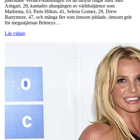
påkostade Versace-klänningen för att utbyta ringar med Sam
Ashgari, 28, kantades altargången av världsstjärnor som
Madonna, 63, Paris Hilton, 41, Selena Gomez, 29, Drew
Barrymore, 47, och många fler som ömsom jublade, ömsom grät
för megastjärnan Britneys…
Läs vidare