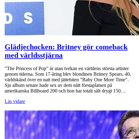
Glädjechocken: Britney gör comeback
med världsstjärna
”The Princess of Pop” är utan tvekan en världens största artister
genom tiderna. Som 17-åring blev blondinen Britney Spears, 40,
världskänd över en natt med jättehiten ”Baby One More Time".
Sju album senare hade sex av dem nått förstaplatsen på
amerikanska Billboard 200 och hon har totalt sålt drygt 150…
Läs vidare