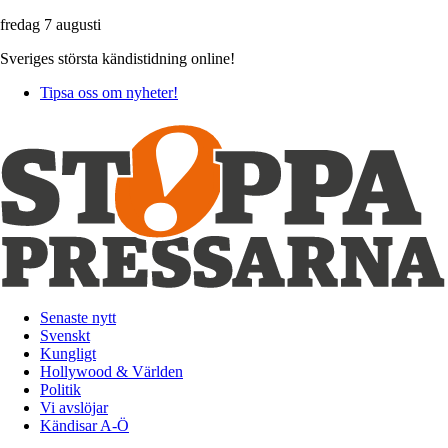
fredag 7 augusti
Sveriges största kändistidning online!
Tipsa oss om nyheter!
Senaste nytt
Svenskt
Kungligt
Hollywood & Världen
Politik
Vi avslöjar
Kändisar A-Ö