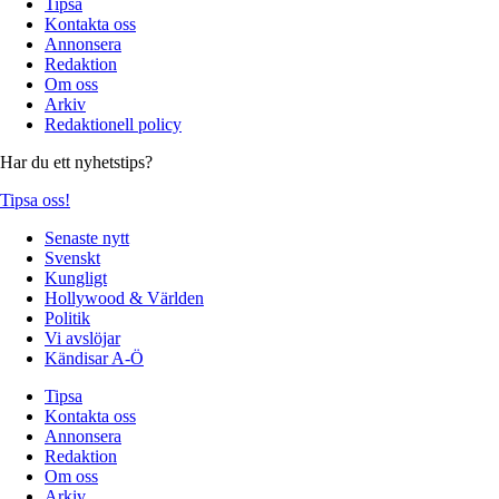
Tipsa
Kontakta oss
Annonsera
Redaktion
Om oss
Arkiv
Redaktionell policy
Har du ett nyhetstips?
Tipsa oss!
Senaste nytt
Svenskt
Kungligt
Hollywood & Världen
Politik
Vi avslöjar
Kändisar A-Ö
Tipsa
Kontakta oss
Annonsera
Redaktion
Om oss
Arkiv