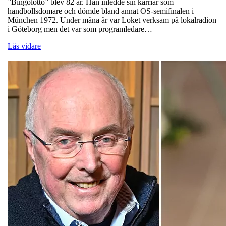
”Bingolotto” blev 82 år. Han inledde sin karriär som
handbollsdomare och dömde bland annat OS-semifinalen i
München 1972. Under måna år var Loket verksam på lokalradion
i Göteborg men det var som programledare…
Läs vidare