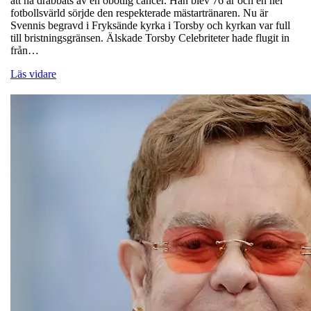
att ha drabbats av en obotlig cancer. Han blev 76 år och en hel
fotbollsvärld sörjde den respekterade mästartränaren. Nu är
Svennis begravd i Fryksände kyrka i Torsby och kyrkan var full
till bristningsgränsen. Älskade Torsby Celebriteter hade flugit in
från…
Läs vidare