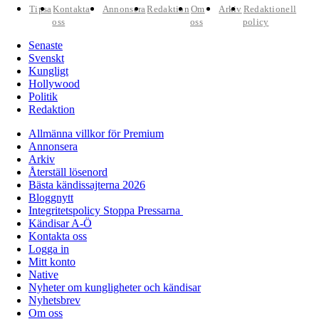
Tipsa
Kontakta
Annonsera
Redaktion
Om
Arkiv
Redaktionell
oss
oss
policy
Senaste
Svenskt
Kungligt
Hollywood
Politik
Redaktion
Allmänna villkor för Premium
Annonsera
Arkiv
Återställ lösenord
Bästa kändissajterna 2026
Bloggnytt
Integritetspolicy Stoppa Pressarna
Kändisar A-Ö
Kontakta oss
Logga in
Mitt konto
Native
Nyheter om kungligheter och kändisar
Nyhetsbrev
Om oss