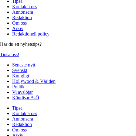
Tipsa
Kontakta oss
Annonsera
Redaktion
Om oss
Arkiv
Redaktionell policy
Har du ett nyhetstips?
Tipsa oss!
Senaste nytt
Svenskt
Kungligt
Hollywood & Världen
Politik
Vi avslöjar
Kändisar A-Ö
Tipsa
Kontakta oss
Annonsera
Redaktion
Om oss
Arkiv