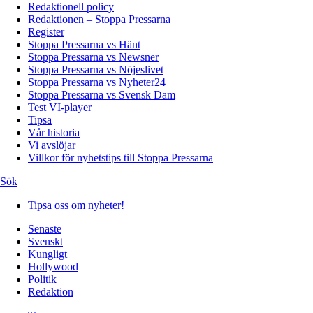
Redaktionell policy
Redaktionen – Stoppa Pressarna
Register
Stoppa Pressarna vs Hänt
Stoppa Pressarna vs Newsner
Stoppa Pressarna vs Nöjeslivet
Stoppa Pressarna vs Nyheter24
Stoppa Pressarna vs Svensk Dam
Test VI-player
Tipsa
Vår historia
Vi avslöjar
Villkor för nyhetstips till Stoppa Pressarna
Sök
Tipsa oss om nyheter!
Senaste
Svenskt
Kungligt
Hollywood
Politik
Redaktion