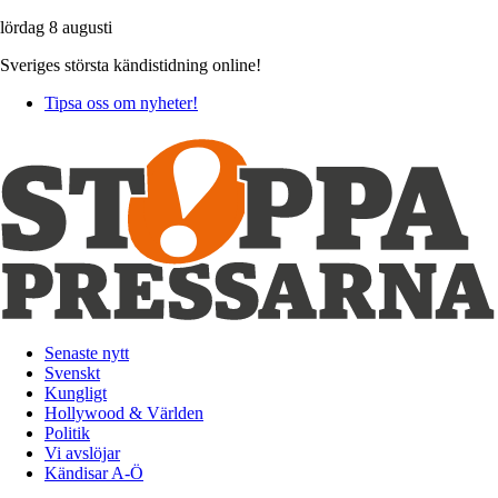
lördag 8 augusti
Sveriges största kändistidning online!
Tipsa oss om nyheter!
Senaste nytt
Svenskt
Kungligt
Hollywood & Världen
Politik
Vi avslöjar
Kändisar A-Ö