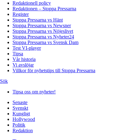
Redaktionell policy
Redaktionen – Stoppa Pressarna
Register
Stoppa Pressarna vs Hänt
Stoppa Pressarna vs Newsner
Stoppa Pressarna vs Nöjeslivet
Stoppa Pressarna vs Nyheter24
Stoppa Pressarna vs Svensk Dam
Test VI-player
Tipsa
Vår historia
Vi avslöjar
Villkor för nyhetstips till Stoppa Pressarna
Sök
Tipsa oss om nyheter!
Senaste
Svenskt
Kungligt
Hollywood
Politik
Redaktion