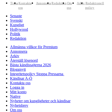
Tipsa
Kontakta
Annonsera
Redaktion
Om
Arkiv
Redaktionell
oss
oss
policy
Senaste
Svenskt
Kungligt
Hollywood
Politik
Redaktion
Allmänna villkor för Premium
Annonsera
Arkiv
Återställ lösenord
Bästa kändissajterna 2026
Bloggnytt
Integritetspolicy Stoppa Pressarna
Kändisar A-Ö
Kontakta oss
Logga in
Mitt konto
Native
Nyheter om kungligheter och kändisar
Nyhetsbrev
Om oss