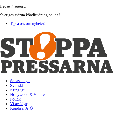
fredag 7 augusti
Sveriges största kändistidning online!
Tipsa oss om nyheter!
Senaste nytt
Svenskt
Kungligt
Hollywood & Världen
Politik
Vi avslöjar
Kändisar A-Ö