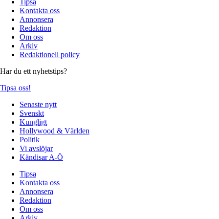
Tipsa
Kontakta oss
Annonsera
Redaktion
Om oss
Arkiv
Redaktionell policy
Har du ett nyhetstips?
Tipsa oss!
Senaste nytt
Svenskt
Kungligt
Hollywood & Världen
Politik
Vi avslöjar
Kändisar A-Ö
Tipsa
Kontakta oss
Annonsera
Redaktion
Om oss
Arkiv