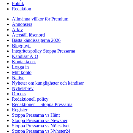
Politik
Redaktion
Allmänna villkor för Premium
Annonsera
Arkiv
Återställ lösenord
Bästa kändissajterna 2026
Bloggnytt
Integritetspolicy Stoppa Pressarna
Kändisar A-Ö
Kontakta oss
Logga in
Mitt konto
Native
Nyheter om kungligheter och kändisar
Nyhetsbrev
Om oss
Redaktionell policy
Redaktionen – Stoppa Pressarna
Register
Stoppa Pressarna vs Hänt
Stoppa Pressarna vs Newsner
Stoppa Pressarna vs Nöjeslivet
Stoppa Pressarna vs Nyheter24