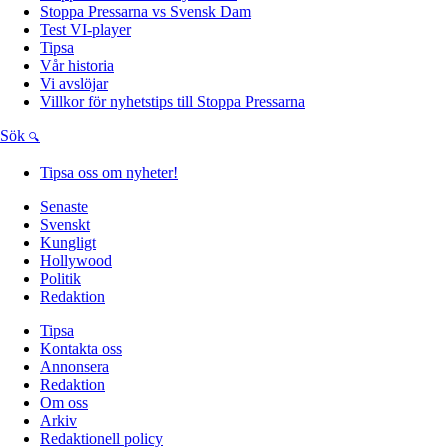
Stoppa Pressarna vs Svensk Dam
Test VI-player
Tipsa
Vår historia
Vi avslöjar
Villkor för nyhetstips till Stoppa Pressarna
Sök
Tipsa oss om nyheter!
Senaste
Svenskt
Kungligt
Hollywood
Politik
Redaktion
Tipsa
Kontakta oss
Annonsera
Redaktion
Om oss
Arkiv
Redaktionell policy