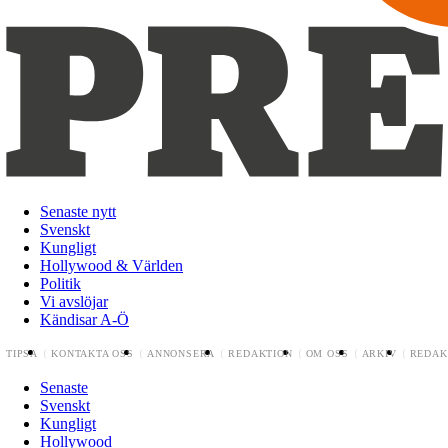
Senaste nytt
Svenskt
Kungligt
Hollywood & Världen
Politik
Vi avslöjar
Kändisar A-Ö
TIPSA
KONTAKTA OSS
ANNONSERA
REDAKTION
OM OSS
ARKIV
REDAK
Senaste
Svenskt
Kungligt
Hollywood