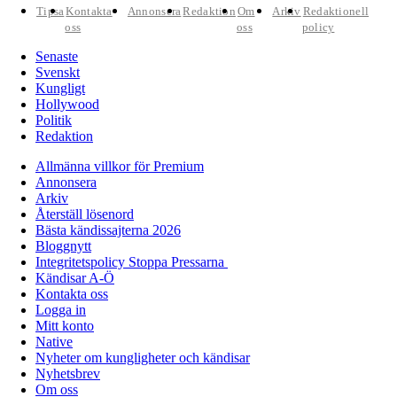
Tipsa
Kontakta
Annonsera
Redaktion
Om
Arkiv
Redaktionell
oss
oss
policy
Senaste
Svenskt
Kungligt
Hollywood
Politik
Redaktion
Allmänna villkor för Premium
Annonsera
Arkiv
Återställ lösenord
Bästa kändissajterna 2026
Bloggnytt
Integritetspolicy Stoppa Pressarna
Kändisar A-Ö
Kontakta oss
Logga in
Mitt konto
Native
Nyheter om kungligheter och kändisar
Nyhetsbrev
Om oss