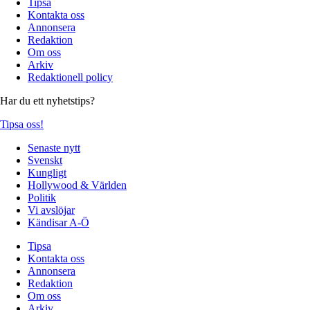
Tipsa
Kontakta oss
Annonsera
Redaktion
Om oss
Arkiv
Redaktionell policy
Har du ett nyhetstips?
Tipsa oss!
Senaste nytt
Svenskt
Kungligt
Hollywood & Världen
Politik
Vi avslöjar
Kändisar A-Ö
Tipsa
Kontakta oss
Annonsera
Redaktion
Om oss
Arkiv