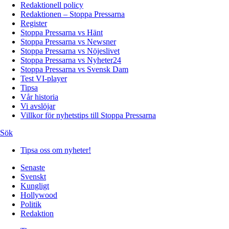
Redaktionell policy
Redaktionen – Stoppa Pressarna
Register
Stoppa Pressarna vs Hänt
Stoppa Pressarna vs Newsner
Stoppa Pressarna vs Nöjeslivet
Stoppa Pressarna vs Nyheter24
Stoppa Pressarna vs Svensk Dam
Test VI-player
Tipsa
Vår historia
Vi avslöjar
Villkor för nyhetstips till Stoppa Pressarna
Sök
Tipsa oss om nyheter!
Senaste
Svenskt
Kungligt
Hollywood
Politik
Redaktion