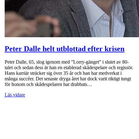
Peter Dalle helt utblottad efter krisen
Peter Dalle, 65, slog igenom med ”Lorry-gänget” i slutet av 80-
talet och sedan dess är han en etablerad skådespelare och regissör.
Hans karriär sträcker sig över 35 år och han har medverkat i
många succéer. Det senaste dryga året har dock varit riktigt tungt
för honom och skådespelaren har drabbats…
Läs vidare