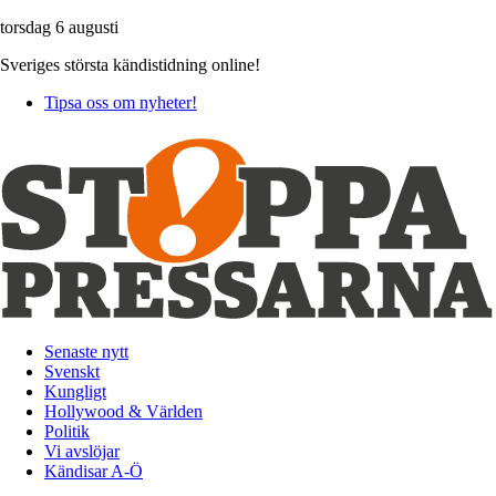
torsdag 6 augusti
Sveriges största kändistidning online!
Tipsa oss om nyheter!
Senaste nytt
Svenskt
Kungligt
Hollywood & Världen
Politik
Vi avslöjar
Kändisar A-Ö