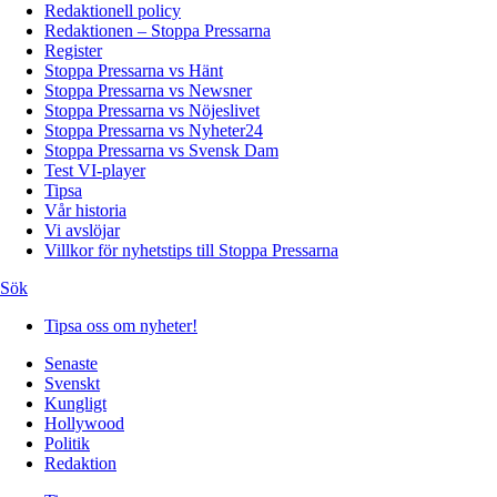
Redaktionell policy
Redaktionen – Stoppa Pressarna
Register
Stoppa Pressarna vs Hänt
Stoppa Pressarna vs Newsner
Stoppa Pressarna vs Nöjeslivet
Stoppa Pressarna vs Nyheter24
Stoppa Pressarna vs Svensk Dam
Test VI-player
Tipsa
Vår historia
Vi avslöjar
Villkor för nyhetstips till Stoppa Pressarna
Sök
Tipsa oss om nyheter!
Senaste
Svenskt
Kungligt
Hollywood
Politik
Redaktion