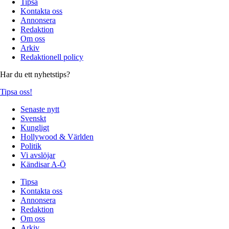
Tipsa
Kontakta oss
Annonsera
Redaktion
Om oss
Arkiv
Redaktionell policy
Har du ett nyhetstips?
Tipsa oss!
Senaste nytt
Svenskt
Kungligt
Hollywood & Världen
Politik
Vi avslöjar
Kändisar A-Ö
Tipsa
Kontakta oss
Annonsera
Redaktion
Om oss
Arkiv