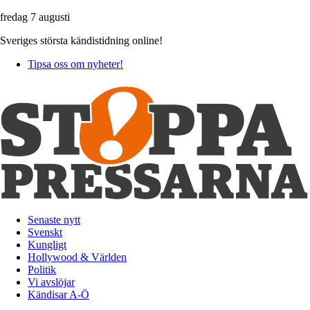
fredag 7 augusti
Sveriges största kändistidning online!
Tipsa oss om nyheter!
Senaste nytt
Svenskt
Kungligt
Hollywood & Världen
Politik
Vi avslöjar
Kändisar A-Ö