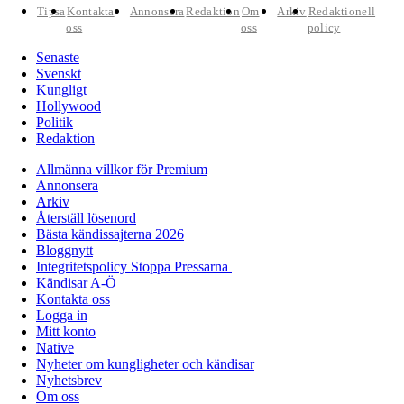
Tipsa
Kontakta
Annonsera
Redaktion
Om
Arkiv
Redaktionell
oss
oss
policy
Senaste
Svenskt
Kungligt
Hollywood
Politik
Redaktion
Allmänna villkor för Premium
Annonsera
Arkiv
Återställ lösenord
Bästa kändissajterna 2026
Bloggnytt
Integritetspolicy Stoppa Pressarna
Kändisar A-Ö
Kontakta oss
Logga in
Mitt konto
Native
Nyheter om kungligheter och kändisar
Nyhetsbrev
Om oss