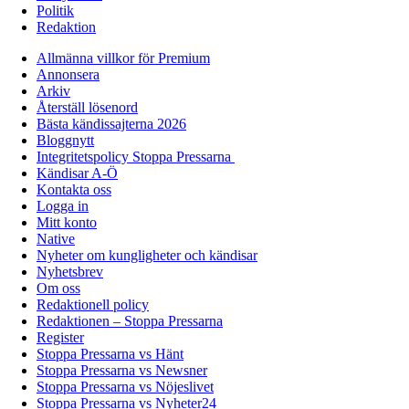
Politik
Redaktion
Allmänna villkor för Premium
Annonsera
Arkiv
Återställ lösenord
Bästa kändissajterna 2026
Bloggnytt
Integritetspolicy Stoppa Pressarna
Kändisar A-Ö
Kontakta oss
Logga in
Mitt konto
Native
Nyheter om kungligheter och kändisar
Nyhetsbrev
Om oss
Redaktionell policy
Redaktionen – Stoppa Pressarna
Register
Stoppa Pressarna vs Hänt
Stoppa Pressarna vs Newsner
Stoppa Pressarna vs Nöjeslivet
Stoppa Pressarna vs Nyheter24