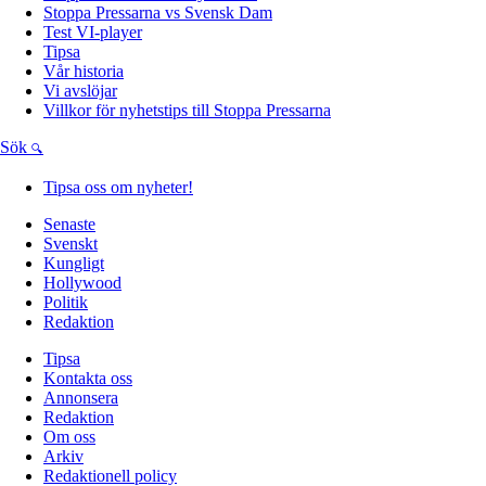
Stoppa Pressarna vs Svensk Dam
Test VI-player
Tipsa
Vår historia
Vi avslöjar
Villkor för nyhetstips till Stoppa Pressarna
Sök
Tipsa oss om nyheter!
Senaste
Svenskt
Kungligt
Hollywood
Politik
Redaktion
Tipsa
Kontakta oss
Annonsera
Redaktion
Om oss
Arkiv
Redaktionell policy