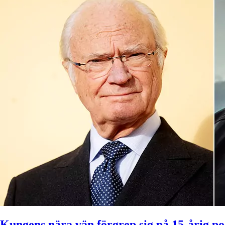
Kungens nära vän förgrep sig på 15-årig po