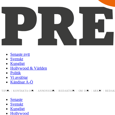
Senaste nytt
Svenskt
Kungligt
Hollywood & Världen
Politik
Vi avslöjar
Kändisar A-Ö
TIPSA
KONTAKTA OSS
ANNONSERA
REDAKTION
OM OSS
ARKIV
REDAK
Senaste
Svenskt
Kungligt
Hollywood