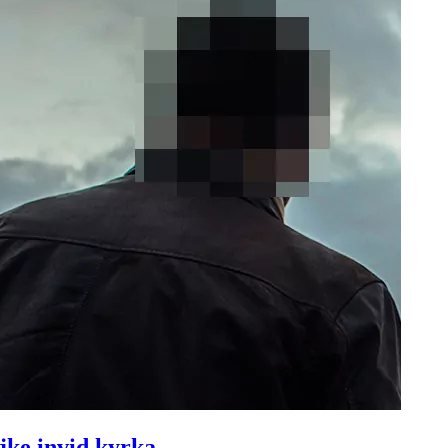
jke invid kyrka