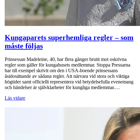
Kungaparets superhemliga regler – som
måste följas
Prinsessan Madeleine, 40, har flera gånger brutit mot oskrivna
regler som gäller för kungahusets medlemmar. Stoppa Pressarna
har till exempel skrivit om den i USA-boende prinsessans
åsidosättande av sådana regler. Att närvara vid stora och viktiga
högtider samt officiellt representera vid betydelsefulla evenemang
och händelser är självklarheter för kungliga medlemmar.…
Läs vidare