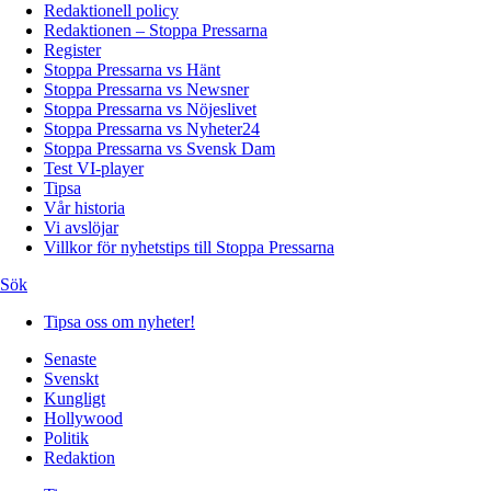
Redaktionell policy
Redaktionen – Stoppa Pressarna
Register
Stoppa Pressarna vs Hänt
Stoppa Pressarna vs Newsner
Stoppa Pressarna vs Nöjeslivet
Stoppa Pressarna vs Nyheter24
Stoppa Pressarna vs Svensk Dam
Test VI-player
Tipsa
Vår historia
Vi avslöjar
Villkor för nyhetstips till Stoppa Pressarna
Sök
Tipsa oss om nyheter!
Senaste
Svenskt
Kungligt
Hollywood
Politik
Redaktion