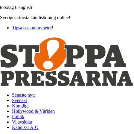
torsdag 6 augusti
Sveriges största kändistidning online!
Tipsa oss om nyheter!
Senaste nytt
Svenskt
Kungligt
Hollywood & Världen
Politik
Vi avslöjar
Kändisar A-Ö