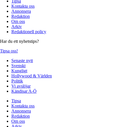
Tipsa
Kontakta oss
Annonsera
Redaktion
Om oss
Arkiv
Redaktionell policy
Har du ett nyhetstips?
Tipsa oss!
Senaste nytt
Svenskt
Kungligt
Hollywood & Världen
Politik
Vi avslöjar
Kändisar A-Ö
Tipsa
Kontakta oss
Annonsera
Redaktion
Om oss
Arkiv