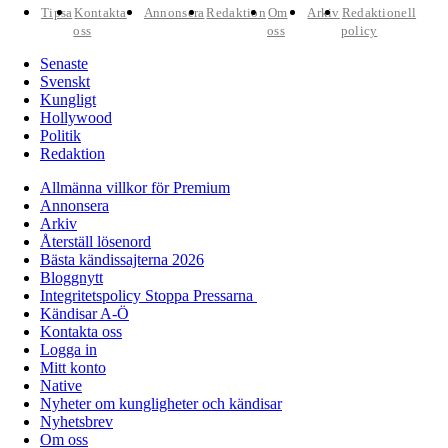
Tipsa
Kontakta
Annonsera
Redaktion
Om
Arkiv
Redaktionell
oss
oss
policy
Senaste
Svenskt
Kungligt
Hollywood
Politik
Redaktion
Allmänna villkor för Premium
Annonsera
Arkiv
Återställ lösenord
Bästa kändissajterna 2026
Bloggnytt
Integritetspolicy Stoppa Pressarna
Kändisar A-Ö
Kontakta oss
Logga in
Mitt konto
Native
Nyheter om kungligheter och kändisar
Nyhetsbrev
Om oss