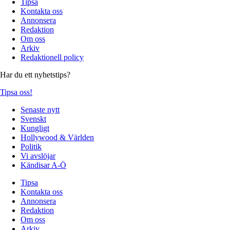
Tipsa
Kontakta oss
Annonsera
Redaktion
Om oss
Arkiv
Redaktionell policy
Har du ett nyhetstips?
Tipsa oss!
Senaste nytt
Svenskt
Kungligt
Hollywood & Världen
Politik
Vi avslöjar
Kändisar A-Ö
Tipsa
Kontakta oss
Annonsera
Redaktion
Om oss
Arkiv