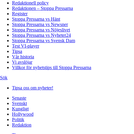
Redaktionell policy
Redaktionen – Stoppa Pressarna
Register
Stoppa Pressarna vs Hänt
Stoppa Pressarna vs Newsner
Stoppa Pressarna vs Nöjeslivet
Stoppa Pressarna vs Nyheter24
Stoppa Pressarna vs Svensk Dam
Test VI-player
Tipsa
Vår historia
Vi avslöjar
Villkor för nyhetstips till Stoppa Pressarna
Sök
Tipsa oss om nyheter!
Senaste
Svenskt
Kungligt
Hollywood
Politik
Redaktion