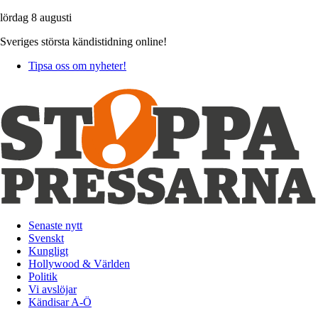
lördag 8 augusti
Sveriges största kändistidning online!
Tipsa oss om nyheter!
Senaste nytt
Svenskt
Kungligt
Hollywood & Världen
Politik
Vi avslöjar
Kändisar A-Ö