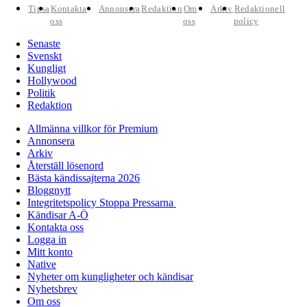
Tipsa
Kontakta
Annonsera
Redaktion
Om
Arkiv
Redaktionell
oss
oss
policy
Senaste
Svenskt
Kungligt
Hollywood
Politik
Redaktion
Allmänna villkor för Premium
Annonsera
Arkiv
Återställ lösenord
Bästa kändissajterna 2026
Bloggnytt
Integritetspolicy Stoppa Pressarna
Kändisar A-Ö
Kontakta oss
Logga in
Mitt konto
Native
Nyheter om kungligheter och kändisar
Nyhetsbrev
Om oss