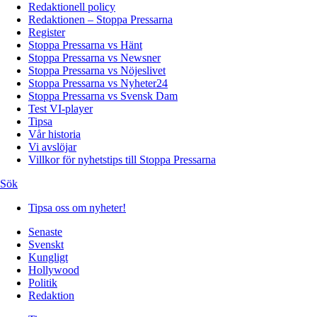
Redaktionell policy
Redaktionen – Stoppa Pressarna
Register
Stoppa Pressarna vs Hänt
Stoppa Pressarna vs Newsner
Stoppa Pressarna vs Nöjeslivet
Stoppa Pressarna vs Nyheter24
Stoppa Pressarna vs Svensk Dam
Test VI-player
Tipsa
Vår historia
Vi avslöjar
Villkor för nyhetstips till Stoppa Pressarna
Sök
Tipsa oss om nyheter!
Senaste
Svenskt
Kungligt
Hollywood
Politik
Redaktion