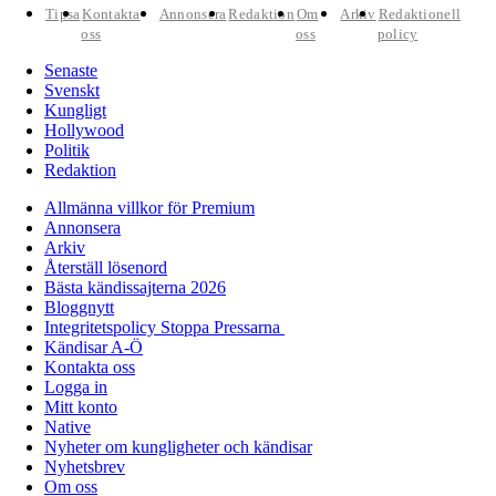
Tipsa
Kontakta
Annonsera
Redaktion
Om
Arkiv
Redaktionell
oss
oss
policy
Senaste
Svenskt
Kungligt
Hollywood
Politik
Redaktion
Allmänna villkor för Premium
Annonsera
Arkiv
Återställ lösenord
Bästa kändissajterna 2026
Bloggnytt
Integritetspolicy Stoppa Pressarna
Kändisar A-Ö
Kontakta oss
Logga in
Mitt konto
Native
Nyheter om kungligheter och kändisar
Nyhetsbrev
Om oss