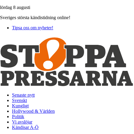
lördag 8 augusti
Sveriges största kändistidning online!
Tipsa oss om nyheter!
Senaste nytt
Svenskt
Kungligt
Hollywood & Världen
Politik
Vi avslöjar
Kändisar A-Ö