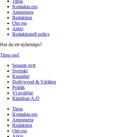
Tipsa
Kontakta oss
Annonsera
Redaktion
Om oss
Arkiv
Redaktionell policy
Har du ett nyhetstips?
Tipsa oss!
Senaste nytt
Svenskt
Kungligt
Hollywood & Världen
Politik
Vi avslöjar
Kändisar A-Ö
Tipsa
Kontakta oss
Annonsera
Redaktion
Om oss
Arkiv