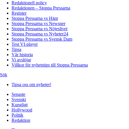
Redaktionell policy
Redaktionen – Stoppa Pressarna
Register
Stoppa Pressarna vs Hänt
Stoppa Pressarna vs Newsner
Stoppa Pressarna vs Nöjeslivet
Stoppa Pressarna vs Nyheter24
Stoppa Pressarna vs Svensk Dam
Test VI-player
Tipsa
Vår historia
Vi avslöjar
Villkor för nyhetstips till Stoppa Pressarna
Sök
Tipsa oss om nyheter!
Senaste
Svenskt
Kungligt
Hollywood
Politik
Redaktion