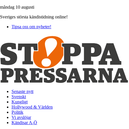
måndag 10 augusti
Sveriges största kändistidning online!
Tipsa oss om nyheter!
Senaste nytt
Svenskt
Kungligt
Hollywood & Världen
Politik
Vi avslöjar
Kändisar A-Ö