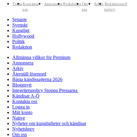
Tipsa
Kontakta
Annonsera
Redaktion
Om
Arkiv
Redaktionell
oss
oss
policy
Senaste
Svenskt
Kungligt
Hollywood
Politik
Redaktion
Allmänna villkor för Premium
Annonsera
Arkiv
Återställ lösenord
Bästa kändissajterna 2026
Bloggnytt
Integritetspolicy Stoppa Pressarna
Kändisar A-Ö
Kontakta oss
Logga in
Mitt konto
Native
Nyheter om kungligheter och kändisar
Nyhetsbrev
Om oss