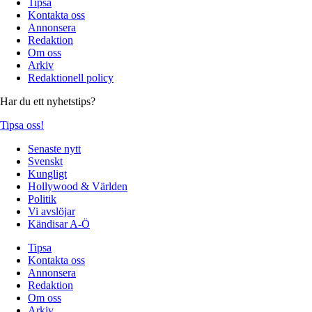
Tipsa
Kontakta oss
Annonsera
Redaktion
Om oss
Arkiv
Redaktionell policy
Har du ett nyhetstips?
Tipsa oss!
Senaste nytt
Svenskt
Kungligt
Hollywood & Världen
Politik
Vi avslöjar
Kändisar A-Ö
Tipsa
Kontakta oss
Annonsera
Redaktion
Om oss
Arkiv