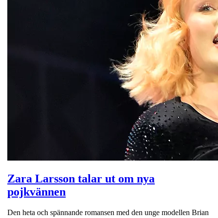
Zara Larsson talar ut om nya
pojkvännen
Den heta och spännande romansen med den unge modellen Brian