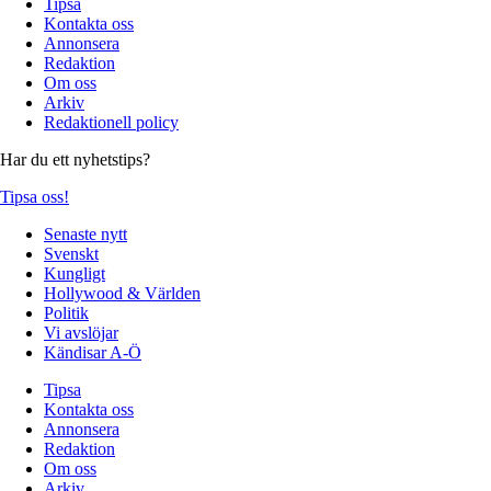
Tipsa
Kontakta oss
Annonsera
Redaktion
Om oss
Arkiv
Redaktionell policy
Har du ett nyhetstips?
Tipsa oss!
Senaste nytt
Svenskt
Kungligt
Hollywood & Världen
Politik
Vi avslöjar
Kändisar A-Ö
Tipsa
Kontakta oss
Annonsera
Redaktion
Om oss
Arkiv