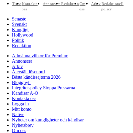
Tipsa
Kontakta
Annonsera
Redaktion
Om
Arkiv
Redaktionell
oss
oss
policy
Senaste
Svenskt
Kungligt
Hollywood
Politik
Redaktion
Allmänna villkor för Premium
Annonsera
Arkiv
Återställ lösenord
Bästa kändissajterna 2026
Bloggnytt
Integritetspolicy Stoppa Pressarna
Kändisar A-Ö
Kontakta oss
Logga in
Mitt konto
Native
Nyheter om kungligheter och kändisar
Nyhetsbrev
Om oss