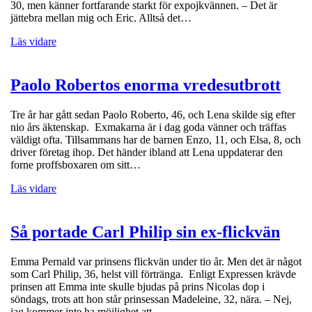
30, men känner fortfarande starkt för expojkvännen. – Det är
jättebra mellan mig och Eric. Alltså det…
Läs vidare
Paolo Robertos enorma vredesutbrott
Tre år har gått sedan Paolo Roberto, 46, och Lena skilde sig efter
nio års äktenskap. Exmakarna är i dag goda vänner och träffas
väldigt ofta. Tillsammans har de barnen Enzo, 11, och Elsa, 8, och
driver företag ihop. Det händer ibland att Lena uppdaterar den
forne proffsboxaren om sitt…
Läs vidare
Så portade Carl Philip sin ex-flickvän
Emma Pernald var prinsens flickvän under tio år. Men det är något
som Carl Philip, 36, helst vill förtränga. Enligt Expressen krävde
prinsen att Emma inte skulle bjudas på prins Nicolas dop i
söndags, trots att hon står prinsessan Madeleine, 32, nära. – Nej,
jag kommer inte ha möjlighet att…