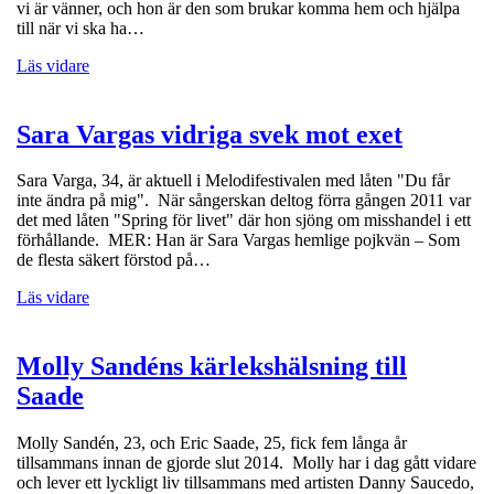
vi är vänner, och hon är den som brukar komma hem och hjälpa
till när vi ska ha…
Läs vidare
Sara Vargas vidriga svek mot exet
Sara Varga, 34, är aktuell i Melodifestivalen med låten "Du får
inte ändra på mig". När sångerskan deltog förra gången 2011 var
det med låten "Spring för livet" där hon sjöng om misshandel i ett
förhållande. MER: Han är Sara Vargas hemlige pojkvän – Som
de flesta säkert förstod på…
Läs vidare
Molly Sandéns kärlekshälsning till
Saade
Molly Sandén, 23, och Eric Saade, 25, fick fem långa år
tillsammans innan de gjorde slut 2014. Molly har i dag gått vidare
och lever ett lyckligt liv tillsammans med artisten Danny Saucedo,