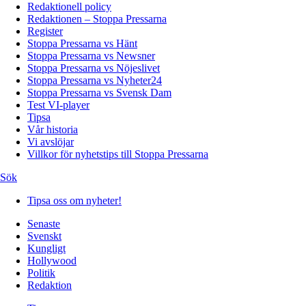
Redaktionell policy
Redaktionen – Stoppa Pressarna
Register
Stoppa Pressarna vs Hänt
Stoppa Pressarna vs Newsner
Stoppa Pressarna vs Nöjeslivet
Stoppa Pressarna vs Nyheter24
Stoppa Pressarna vs Svensk Dam
Test VI-player
Tipsa
Vår historia
Vi avslöjar
Villkor för nyhetstips till Stoppa Pressarna
Sök
Tipsa oss om nyheter!
Senaste
Svenskt
Kungligt
Hollywood
Politik
Redaktion