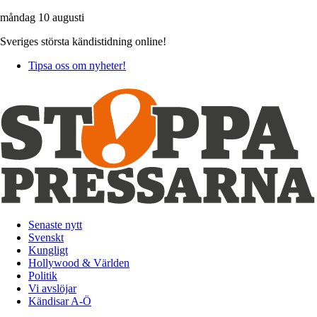
måndag 10 augusti
Sveriges största kändistidning online!
Tipsa oss om nyheter!
Senaste nytt
Svenskt
Kungligt
Hollywood & Världen
Politik
Vi avslöjar
Kändisar A-Ö