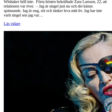
Whittaker höll inte. Förra hösten bekräftade Zara Larsson, 22, att
relationen var över. – Jag är singel just nu och det känns
spännande. Jag är ung, söt och tänker leva mitt liv. Jag har inte
varit singel sen jag var…
Läs vidare