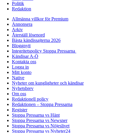
Politik
Redaktion
Allmänna villkor för Premium
Annonsera
Arkiv
Återställ lösenord
Bästa kändissajterna 2026
Bloggnytt
Integritetspolicy Stoppa Pressarna
Kändisar A-Ö
Kontakta oss
Logga in
Mitt konto
Native
Nyheter om kungligheter och kändisar
Nyhetsbrev
Om oss
Redaktionell policy
Redaktionen – Stoppa Pressarna
Register
Stoppa Pressarna vs Hänt
Stoppa Pressarna vs Newsner
Stoppa Pressarna vs Nöjeslivet
Stoppa Pressarna vs Nyheter24