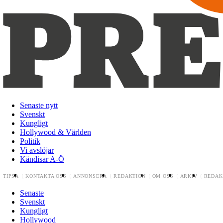
Senaste nytt
Svenskt
Kungligt
Hollywood & Världen
Politik
Vi avslöjar
Kändisar A-Ö
TIPSA
KONTAKTA OSS
ANNONSERA
REDAKTION
OM OSS
ARKIV
REDAK
Senaste
Svenskt
Kungligt
Hollywood