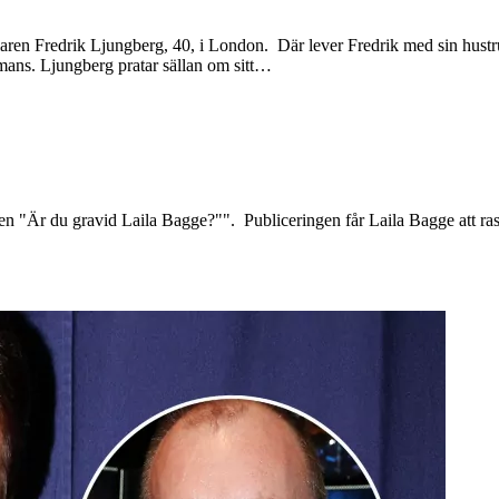
laren Fredrik Ljungberg, 40, i London. Där lever Fredrik med sin hustru 
ammans. Ljungberg pratar sällan om sitt…
n "Är du gravid Laila Bagge?"". Publiceringen får Laila Bagge att rasa