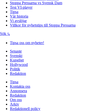
Stoppa Pressarna vs Svensk Dam
Test VI-player
Tipsa
Vår historia
Vi avslöjar
Villkor för nyhetstips till Stoppa Pressarna
Sök
Tipsa oss om nyheter!
Senaste
Svenskt
Kungligt
Hollywood
Politik
Redaktion
Tipsa
Kontakta oss
Annonsera
Redaktion
Om oss
Arkiv
Redaktionell policy