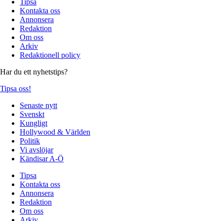
Tipsa
Kontakta oss
Annonsera
Redaktion
Om oss
Arkiv
Redaktionell policy
Har du ett nyhetstips?
Tipsa oss!
Senaste nytt
Svenskt
Kungligt
Hollywood & Världen
Politik
Vi avslöjar
Kändisar A-Ö
Tipsa
Kontakta oss
Annonsera
Redaktion
Om oss
Arkiv