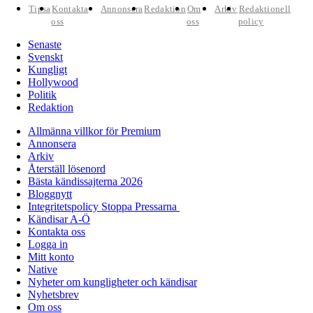
Tipsa
Kontakta
Annonsera
Redaktion
Om
Arkiv
Redaktionell
oss
oss
policy
Senaste
Svenskt
Kungligt
Hollywood
Politik
Redaktion
Allmänna villkor för Premium
Annonsera
Arkiv
Återställ lösenord
Bästa kändissajterna 2026
Bloggnytt
Integritetspolicy Stoppa Pressarna
Kändisar A-Ö
Kontakta oss
Logga in
Mitt konto
Native
Nyheter om kungligheter och kändisar
Nyhetsbrev
Om oss