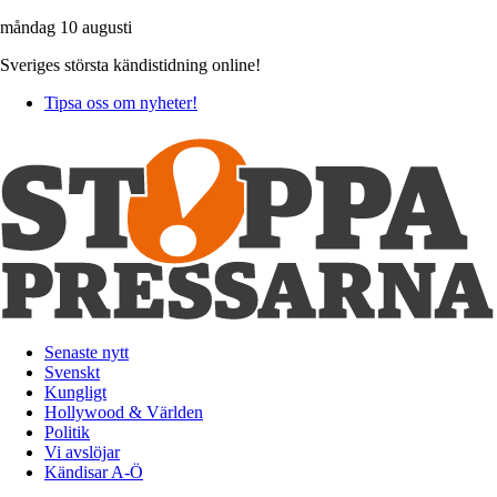
måndag 10 augusti
Sveriges största kändistidning online!
Tipsa oss om nyheter!
Senaste nytt
Svenskt
Kungligt
Hollywood & Världen
Politik
Vi avslöjar
Kändisar A-Ö