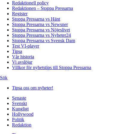
Redaktionell policy
Redaktionen – Stoppa Pressarna
Register
Stoppa Pressarna vs Hänt
Stoppa Pressarna vs Newsner
Stoppa Pressarna vs Nöjeslivet
Stoppa Pressarna vs Nyheter24
Stoppa Pressarna vs Svensk Dam
Test VI-player
Tipsa
Vår historia
Vi avslöjar
Villkor för nyhetstips till Stoppa Pressarna
Sök
Tipsa oss om nyheter!
Senaste
Svenskt
Kungligt
Hollywood
Politik
Redaktion