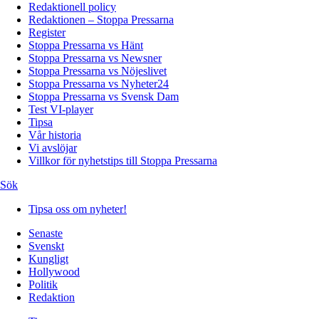
Redaktionell policy
Redaktionen – Stoppa Pressarna
Register
Stoppa Pressarna vs Hänt
Stoppa Pressarna vs Newsner
Stoppa Pressarna vs Nöjeslivet
Stoppa Pressarna vs Nyheter24
Stoppa Pressarna vs Svensk Dam
Test VI-player
Tipsa
Vår historia
Vi avslöjar
Villkor för nyhetstips till Stoppa Pressarna
Sök
Tipsa oss om nyheter!
Senaste
Svenskt
Kungligt
Hollywood
Politik
Redaktion