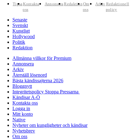
Tipsa
Kontakta
Annonsera
Redaktion
Om
Arkiv
Redaktionell
oss
oss
policy
Senaste
Svenskt
Kungligt
Hollywood
Politik
Redaktion
Allmänna villkor för Premium
Annonsera
Arkiv
Återställ lösenord
Bästa kändissajterna 2026
Bloggnytt
Integritetspolicy Stoppa Pressarna
Kändisar A-Ö
Kontakta oss
Logga in
Mitt konto
Native
Nyheter om kungligheter och kändisar
Nyhetsbrev
Om oss