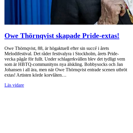
Owe Thörnqvist skapade Pride-extas!
Owe Thörnqvist, 88, är högaktuell efter sin succé i årets
Melodifestival. Det råder festivalyra i Stockholm, årets Pride-
vecka pågår för fullt. Under schlagerkvällen blev det tydligt vem
som är HBTQ-communityns nya älskling. Bobbysocks och Jan
Johansen i all ära, men när Owe Thörnqvist entrade scenen utbröt
extas! Artisten körde korvlåten…
Läs vidare