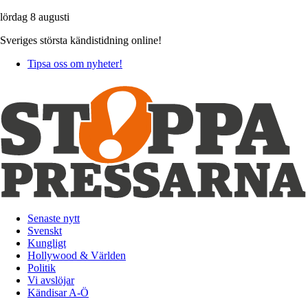
lördag 8 augusti
Sveriges största kändistidning online!
Tipsa oss om nyheter!
Senaste nytt
Svenskt
Kungligt
Hollywood & Världen
Politik
Vi avslöjar
Kändisar A-Ö