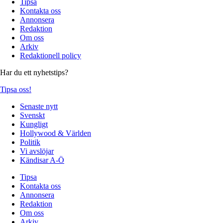
Tipsa
Kontakta oss
Annonsera
Redaktion
Om oss
Arkiv
Redaktionell policy
Har du ett nyhetstips?
Tipsa oss!
Senaste nytt
Svenskt
Kungligt
Hollywood & Världen
Politik
Vi avslöjar
Kändisar A-Ö
Tipsa
Kontakta oss
Annonsera
Redaktion
Om oss
Arkiv