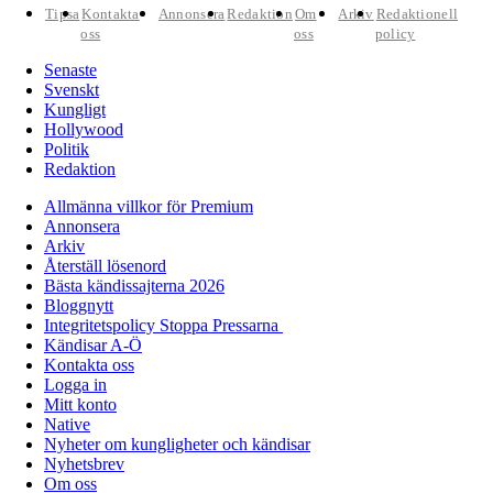
Tipsa
Kontakta
Annonsera
Redaktion
Om
Arkiv
Redaktionell
oss
oss
policy
Senaste
Svenskt
Kungligt
Hollywood
Politik
Redaktion
Allmänna villkor för Premium
Annonsera
Arkiv
Återställ lösenord
Bästa kändissajterna 2026
Bloggnytt
Integritetspolicy Stoppa Pressarna
Kändisar A-Ö
Kontakta oss
Logga in
Mitt konto
Native
Nyheter om kungligheter och kändisar
Nyhetsbrev
Om oss