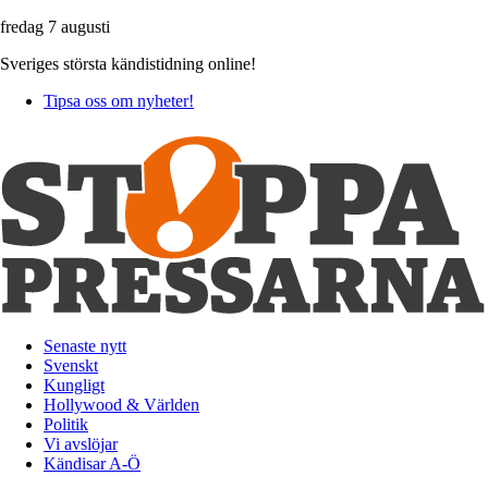
fredag 7 augusti
Sveriges största kändistidning online!
Tipsa oss om nyheter!
Senaste nytt
Svenskt
Kungligt
Hollywood & Världen
Politik
Vi avslöjar
Kändisar A-Ö