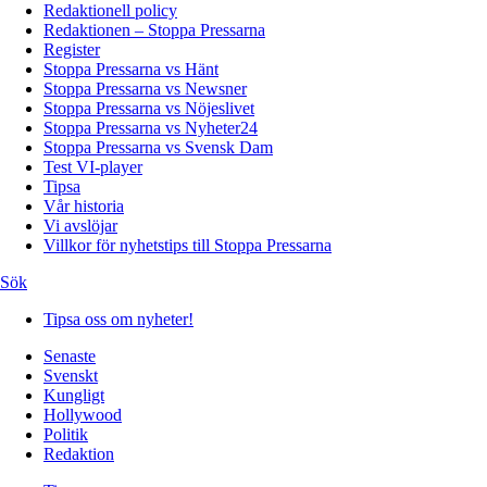
Redaktionell policy
Redaktionen – Stoppa Pressarna
Register
Stoppa Pressarna vs Hänt
Stoppa Pressarna vs Newsner
Stoppa Pressarna vs Nöjeslivet
Stoppa Pressarna vs Nyheter24
Stoppa Pressarna vs Svensk Dam
Test VI-player
Tipsa
Vår historia
Vi avslöjar
Villkor för nyhetstips till Stoppa Pressarna
Sök
Tipsa oss om nyheter!
Senaste
Svenskt
Kungligt
Hollywood
Politik
Redaktion