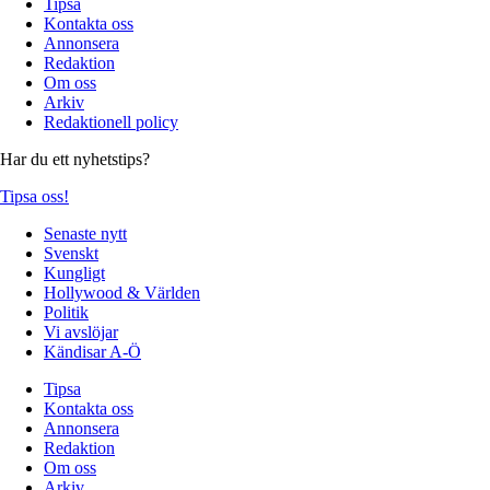
Tipsa
Kontakta oss
Annonsera
Redaktion
Om oss
Arkiv
Redaktionell policy
Har du ett nyhetstips?
Tipsa oss!
Senaste nytt
Svenskt
Kungligt
Hollywood & Världen
Politik
Vi avslöjar
Kändisar A-Ö
Tipsa
Kontakta oss
Annonsera
Redaktion
Om oss
Arkiv