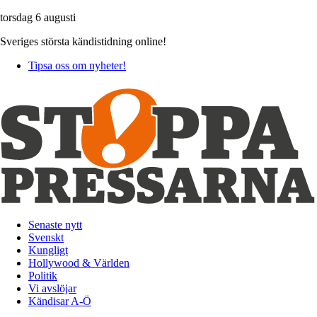
torsdag 6 augusti
Sveriges största kändistidning online!
Tipsa oss om nyheter!
Senaste nytt
Svenskt
Kungligt
Hollywood & Världen
Politik
Vi avslöjar
Kändisar A-Ö