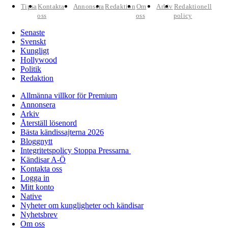
Tipsa
Kontakta
Annonsera
Redaktion
Om
Arkiv
Redaktionell
oss
oss
policy
Senaste
Svenskt
Kungligt
Hollywood
Politik
Redaktion
Allmänna villkor för Premium
Annonsera
Arkiv
Återställ lösenord
Bästa kändissajterna 2026
Bloggnytt
Integritetspolicy Stoppa Pressarna
Kändisar A-Ö
Kontakta oss
Logga in
Mitt konto
Native
Nyheter om kungligheter och kändisar
Nyhetsbrev
Om oss