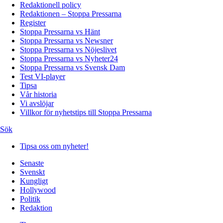
Redaktionell policy
Redaktionen – Stoppa Pressarna
Register
Stoppa Pressarna vs Hänt
Stoppa Pressarna vs Newsner
Stoppa Pressarna vs Nöjeslivet
Stoppa Pressarna vs Nyheter24
Stoppa Pressarna vs Svensk Dam
Test VI-player
Tipsa
Vår historia
Vi avslöjar
Villkor för nyhetstips till Stoppa Pressarna
Sök
Tipsa oss om nyheter!
Senaste
Svenskt
Kungligt
Hollywood
Politik
Redaktion