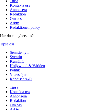
Tipsa
Kontakta oss
Annonsera
Redaktion
Om oss
Arkiv
Redaktionell policy
Har du ett nyhetstips?
Tipsa oss!
Senaste nytt
Svenskt
Kungligt
Hollywood & Världen
Politik
Vi avslöjar
Kändisar A-Ö
Tipsa
Kontakta oss
Annonsera
Redaktion
Om oss
Arkiv