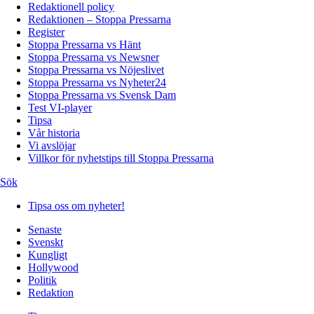
Redaktionell policy
Redaktionen – Stoppa Pressarna
Register
Stoppa Pressarna vs Hänt
Stoppa Pressarna vs Newsner
Stoppa Pressarna vs Nöjeslivet
Stoppa Pressarna vs Nyheter24
Stoppa Pressarna vs Svensk Dam
Test VI-player
Tipsa
Vår historia
Vi avslöjar
Villkor för nyhetstips till Stoppa Pressarna
Sök
Tipsa oss om nyheter!
Senaste
Svenskt
Kungligt
Hollywood
Politik
Redaktion