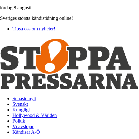
lördag 8 augusti
Sveriges största kändistidning online!
Tipsa oss om nyheter!
Senaste nytt
Svenskt
Kungligt
Hollywood & Världen
Politik
Vi avslöjar
Kändisar A-Ö