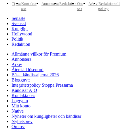
Tipsa
Kontakta
Annonsera
Redaktion
Om
Arkiv
Redaktionell
oss
oss
policy
Senaste
Svenskt
Kungligt
Hollywood
Politik
Redaktion
Allmänna villkor för Premium
Annonsera
Arkiv
Återställ lösenord
Bästa kändissajterna 2026
Bloggnytt
Integritetspolicy Stoppa Pressarna
Kändisar A-Ö
Kontakta oss
Logga in
Mitt konto
Native
Nyheter om kungligheter och kändisar
Nyhetsbrev
Om oss