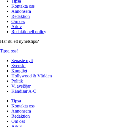
Tipsa
Kontakta oss
Annonsera
Redaktion
Om oss
Arkiv
Redaktionell policy
Har du ett nyhetstips?
Tipsa oss!
Senaste nytt
Svenskt
Kungligt
Hollywood & Världen
Politik
Vi avslöjar
Kändisar A-Ö
Tipsa
Kontakta oss
Annonsera
Redaktion
Om oss
Arkiv