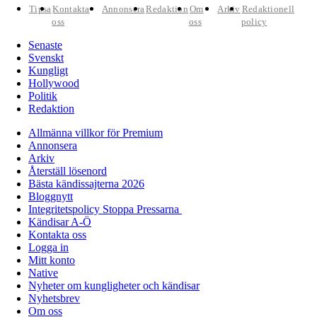
Tipsa
Kontakta
Annonsera
Redaktion
Om
Arkiv
Redaktionell
oss
oss
policy
Senaste
Svenskt
Kungligt
Hollywood
Politik
Redaktion
Allmänna villkor för Premium
Annonsera
Arkiv
Återställ lösenord
Bästa kändissajterna 2026
Bloggnytt
Integritetspolicy Stoppa Pressarna
Kändisar A-Ö
Kontakta oss
Logga in
Mitt konto
Native
Nyheter om kungligheter och kändisar
Nyhetsbrev
Om oss