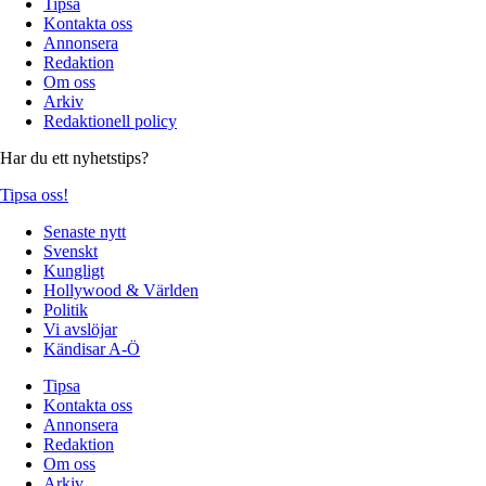
Tipsa
Kontakta oss
Annonsera
Redaktion
Om oss
Arkiv
Redaktionell policy
Har du ett nyhetstips?
Tipsa oss!
Senaste nytt
Svenskt
Kungligt
Hollywood & Världen
Politik
Vi avslöjar
Kändisar A-Ö
Tipsa
Kontakta oss
Annonsera
Redaktion
Om oss
Arkiv