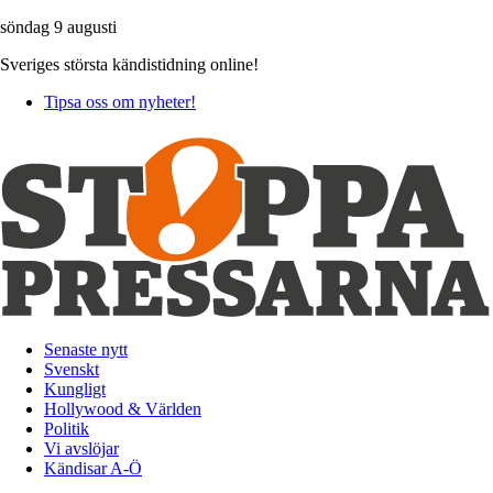
söndag 9 augusti
Sveriges största kändistidning online!
Tipsa oss om nyheter!
Senaste nytt
Svenskt
Kungligt
Hollywood & Världen
Politik
Vi avslöjar
Kändisar A-Ö