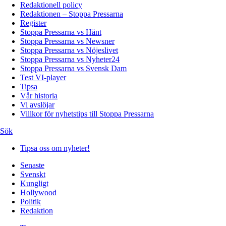
Redaktionell policy
Redaktionen – Stoppa Pressarna
Register
Stoppa Pressarna vs Hänt
Stoppa Pressarna vs Newsner
Stoppa Pressarna vs Nöjeslivet
Stoppa Pressarna vs Nyheter24
Stoppa Pressarna vs Svensk Dam
Test VI-player
Tipsa
Vår historia
Vi avslöjar
Villkor för nyhetstips till Stoppa Pressarna
Sök
Tipsa oss om nyheter!
Senaste
Svenskt
Kungligt
Hollywood
Politik
Redaktion