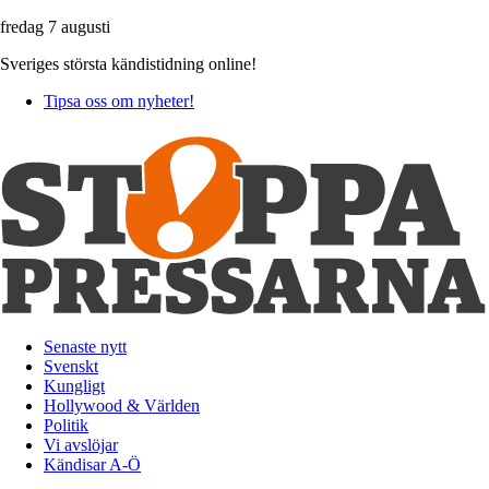
fredag 7 augusti
Sveriges största kändistidning online!
Tipsa oss om nyheter!
Senaste nytt
Svenskt
Kungligt
Hollywood & Världen
Politik
Vi avslöjar
Kändisar A-Ö