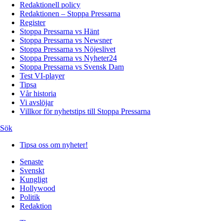
Redaktionell policy
Redaktionen – Stoppa Pressarna
Register
Stoppa Pressarna vs Hänt
Stoppa Pressarna vs Newsner
Stoppa Pressarna vs Nöjeslivet
Stoppa Pressarna vs Nyheter24
Stoppa Pressarna vs Svensk Dam
Test VI-player
Tipsa
Vår historia
Vi avslöjar
Villkor för nyhetstips till Stoppa Pressarna
Sök
Tipsa oss om nyheter!
Senaste
Svenskt
Kungligt
Hollywood
Politik
Redaktion