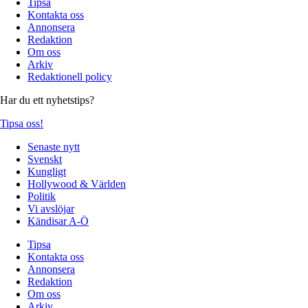
Tipsa
Kontakta oss
Annonsera
Redaktion
Om oss
Arkiv
Redaktionell policy
Har du ett nyhetstips?
Tipsa oss!
Senaste nytt
Svenskt
Kungligt
Hollywood & Världen
Politik
Vi avslöjar
Kändisar A-Ö
Tipsa
Kontakta oss
Annonsera
Redaktion
Om oss
Arkiv