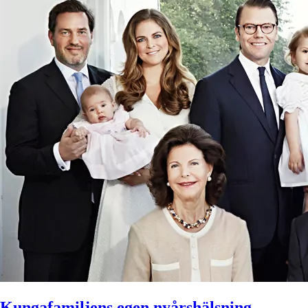
Kungafamiljens egen nyårshälsning