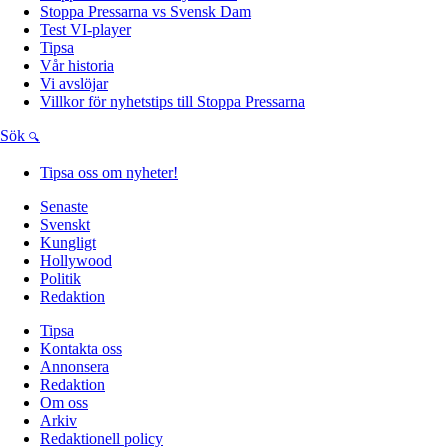
Stoppa Pressarna vs Svensk Dam
Test VI-player
Tipsa
Vår historia
Vi avslöjar
Villkor för nyhetstips till Stoppa Pressarna
Sök
Tipsa oss om nyheter!
Senaste
Svenskt
Kungligt
Hollywood
Politik
Redaktion
Tipsa
Kontakta oss
Annonsera
Redaktion
Om oss
Arkiv
Redaktionell policy