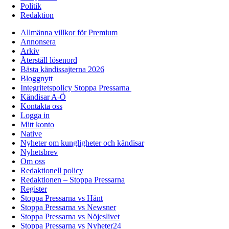
Politik
Redaktion
Allmänna villkor för Premium
Annonsera
Arkiv
Återställ lösenord
Bästa kändissajterna 2026
Bloggnytt
Integritetspolicy Stoppa Pressarna
Kändisar A-Ö
Kontakta oss
Logga in
Mitt konto
Native
Nyheter om kungligheter och kändisar
Nyhetsbrev
Om oss
Redaktionell policy
Redaktionen – Stoppa Pressarna
Register
Stoppa Pressarna vs Hänt
Stoppa Pressarna vs Newsner
Stoppa Pressarna vs Nöjeslivet
Stoppa Pressarna vs Nyheter24