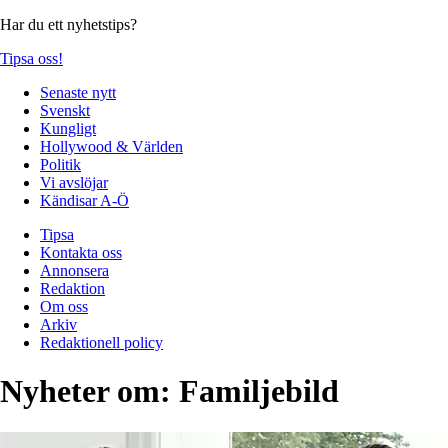
Har du ett nyhetstips?
Tipsa oss!
Senaste nytt
Svenskt
Kungligt
Hollywood & Världen
Politik
Vi avslöjar
Kändisar A-Ö
Tipsa
Kontakta oss
Annonsera
Redaktion
Om oss
Arkiv
Redaktionell policy
Nyheter om:
Familjebild