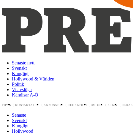
Senaste nytt
Svenskt
Kungligt
Hollywood & Världen
Politik
Vi avslöjar
Kändisar A-Ö
TIPSA
KONTAKTA OSS
ANNONSERA
REDAKTION
OM OSS
ARKIV
REDAK
Senaste
Svenskt
Kungligt
Hollywood