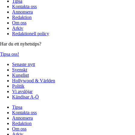
Tipsa
Kontakta oss
Annonsera
Redaktion
Om oss
Arkiv
Redaktionell policy
Har du ett nyhetstips?
Tipsa oss!
Senaste nytt
Svenskt
Kungligt
Hollywood & Världen
Politik
Vi avslöjar
Kändisar A-Ö
Tipsa
Kontakta oss
Annonsera
Redaktion
Om oss
Arkiv