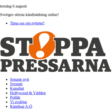
torsdag 6 augusti
Sveriges största kändistidning online!
Tipsa oss om nyheter!
Senaste nytt
Svenskt
Kungligt
Hollywood & Världen
Politik
Vi avslöjar
Kändisar A-Ö