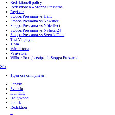
Redaktionell policy
Redaktionen – Stoppa Pressarna
Register
Stoppa Pressarna vs Hänt
Stoppa Pressarna vs Newsner
Stoppa Pressarna vs Nöjeslivet
Stoppa Pressarna vs Nyheter24
Stoppa Pressarna vs Svensk Dam
Test VI-player
Tipsa
Vår historia
Vi avslöjar
Villkor för nyhetstips till Stoppa Pressarna
Sök
Tipsa oss om nyheter!
Senaste
Svenskt
Kungligt
Hollywood
Politik
Redaktion