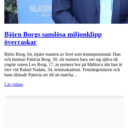
Björn Borgs sanslösa miljonklipp
överraskar
Björn Borg, 64, njuter numera av livet som tennispensionär. Han
och hustrun Patricia Borg, 50, rår numera bara om sig själva då
yngste sonen Leo Borg, 17, ju numera bor på Mallorca där han är
elev vid Rafael Nadals, 34, tennisakademi. Tennilegendaren och
hans älskade Patricia ser till att matcha…
Läs vidare