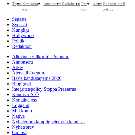
Tipsa
Kontakta
Annonsera
Redaktion
Om
Arkiv
Redaktionell
oss
oss
policy
Senaste
Svenskt
Kungligt
Hollywood
Politik
Redaktion
Allmänna villkor för Premium
Annonsera
Arkiv
Återställ lösenord
Bästa kändissajterna 2026
Bloggnytt
Integritetspolicy Stoppa Pressarna
Kändisar A-Ö
Kontakta oss
Logga in
Mitt konto
Native
Nyheter om kungligheter och kändisar
Nyhetsbrev
Om oss