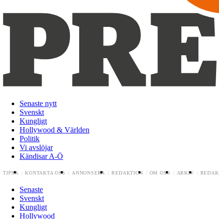
Senaste nytt
Svenskt
Kungligt
Hollywood & Världen
Politik
Vi avslöjar
Kändisar A-Ö
TIPSA
KONTAKTA OSS
ANNONSERA
REDAKTION
OM OSS
ARKIV
REDAK
Senaste
Svenskt
Kungligt
Hollywood