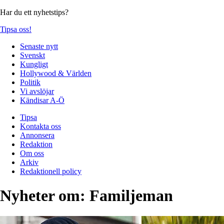
Har du ett nyhetstips?
Tipsa oss!
Senaste nytt
Svenskt
Kungligt
Hollywood & Världen
Politik
Vi avslöjar
Kändisar A-Ö
Tipsa
Kontakta oss
Annonsera
Redaktion
Om oss
Arkiv
Redaktionell policy
Nyheter om:
Familjeman