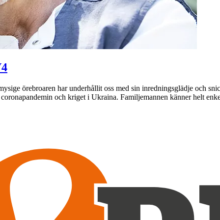
V4
mysige örebroaren har underhållit oss med sin inredningsglädje och sni
e coronapandemin och kriget i Ukraina. Familjemannen känner helt enk