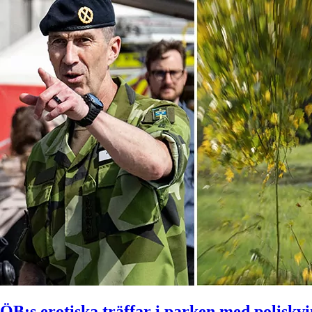
ÖB:s erotiska träffar i parken med poliskv