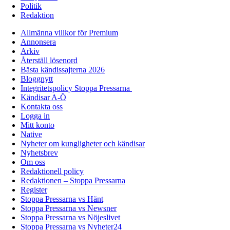
Politik
Redaktion
Allmänna villkor för Premium
Annonsera
Arkiv
Återställ lösenord
Bästa kändissajterna 2026
Bloggnytt
Integritetspolicy Stoppa Pressarna
Kändisar A-Ö
Kontakta oss
Logga in
Mitt konto
Native
Nyheter om kungligheter och kändisar
Nyhetsbrev
Om oss
Redaktionell policy
Redaktionen – Stoppa Pressarna
Register
Stoppa Pressarna vs Hänt
Stoppa Pressarna vs Newsner
Stoppa Pressarna vs Nöjeslivet
Stoppa Pressarna vs Nyheter24