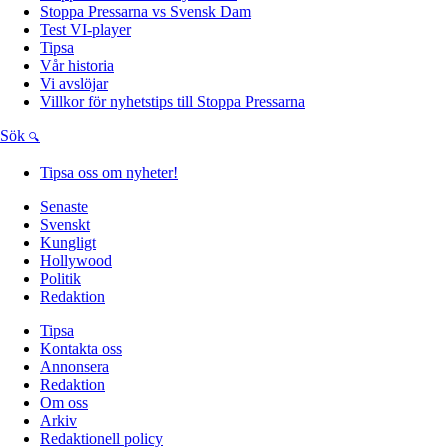
Stoppa Pressarna vs Svensk Dam
Test VI-player
Tipsa
Vår historia
Vi avslöjar
Villkor för nyhetstips till Stoppa Pressarna
Sök
Tipsa oss om nyheter!
Senaste
Svenskt
Kungligt
Hollywood
Politik
Redaktion
Tipsa
Kontakta oss
Annonsera
Redaktion
Om oss
Arkiv
Redaktionell policy